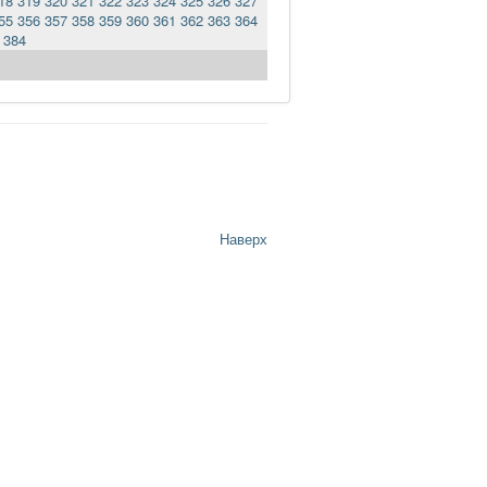
18
319
320
321
322
323
324
325
326
327
55
356
357
358
359
360
361
362
363
364
384
Наверх