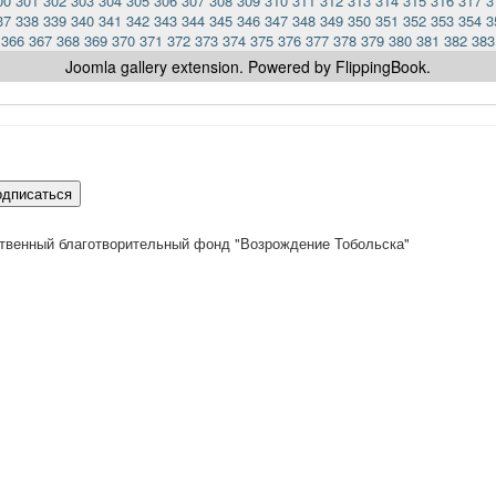
00
301
302
303
304
305
306
307
308
309
310
311
312
313
314
315
316
317
3
37
338
339
340
341
342
343
344
345
346
347
348
349
350
351
352
353
354
3
366
367
368
369
370
371
372
373
374
375
376
377
378
379
380
381
382
383
Joomla gallery
extension. Powered by FlippingBook.
одписаться
твенный благотворительный фонд "Возрождение Тобольска"