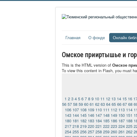
Главная
О фонде
Онлайн библ
Омское прииртышье и город
This is the HTML version of
Омское прии
To view this content in Flash, you must h
1
2
3
4
5
6
7
8
9
10
11
12
13
14
15
16
1
56
57
58
59
60
61
62
63
64
65
66
67
68
6
106
107
108
109
110
111
112
113
114
1
143
144
145
146
147
148
149
150
151
1
180
181
182
183
184
185
186
187
188
1
217
218
219
220
221
222
223
224
225
2
254
255
256
257
258
259
260
261
262
2