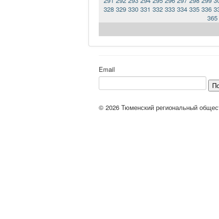
291
292
293
294
295
296
297
298
299
3
328
329
330
331
332
333
334
335
336
3
365
Email
П
© 2026 Тюменский региональный общес