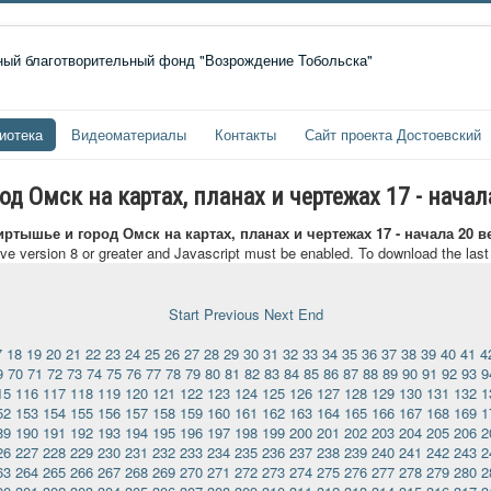
иотека
Видеоматериалы
Контакты
Сайт проекта Достоевский
 Омск на картах, планах и чертежах 17 - начал
ртышье и город Омск на картах, планах и чертежах 17 - начала 20 в
ave version 8 or greater and Javascript must be enabled. To download the las
Start
Previous
Next
End
7
18
19
20
21
22
23
24
25
26
27
28
29
30
31
32
33
34
35
36
37
38
39
40
41
4
9
70
71
72
73
74
75
76
77
78
79
80
81
82
83
84
85
86
87
88
89
90
91
92
93
9
15
116
117
118
119
120
121
122
123
124
125
126
127
128
129
130
131
132
1
52
153
154
155
156
157
158
159
160
161
162
163
164
165
166
167
168
169
1
89
190
191
192
193
194
195
196
197
198
199
200
201
202
203
204
205
206
2
26
227
228
229
230
231
232
233
234
235
236
237
238
239
240
241
242
243
2
63
264
265
266
267
268
269
270
271
272
273
274
275
276
277
278
279
280
2