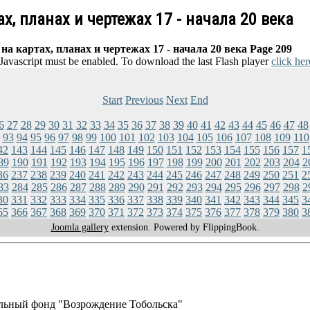
, планах и чертежах 17 - начала 20 века
 картах, планах и чертежах 17 - начала 20 века Page 209
 Javascript must be enabled. To download the last Flash player
click her
Start
Previous
Next
End
6
27
28
29
30
31
32
33
34
35
36
37
38
39
40
41
42
43
44
45
46
47
48
93
94
95
96
97
98
99
100
101
102
103
104
105
106
107
108
109
110
42
143
144
145
146
147
148
149
150
151
152
153
154
155
156
157
1
89
190
191
192
193
194
195
196
197
198
199
200
201
202
203
204
2
36
237
238
239
240
241
242
243
244
245
246
247
248
249
250
251
2
83
284
285
286
287
288
289
290
291
292
293
294
295
296
297
298
2
30
331
332
333
334
335
336
337
338
339
340
341
342
343
344
345
3
65
366
367
368
369
370
371
372
373
374
375
376
377
378
379
380
3
Joomla gallery
extension. Powered by FlippingBook.
льный фонд "Возрождение Тобольска"