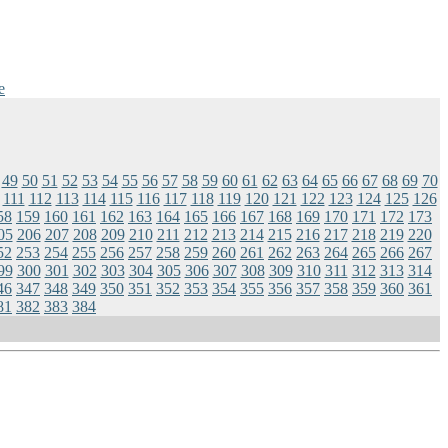
e
49
50
51
52
53
54
55
56
57
58
59
60
61
62
63
64
65
66
67
68
69
70
111
112
113
114
115
116
117
118
119
120
121
122
123
124
125
126
58
159
160
161
162
163
164
165
166
167
168
169
170
171
172
173
05
206
207
208
209
210
211
212
213
214
215
216
217
218
219
220
52
253
254
255
256
257
258
259
260
261
262
263
264
265
266
267
99
300
301
302
303
304
305
306
307
308
309
310
311
312
313
314
46
347
348
349
350
351
352
353
354
355
356
357
358
359
360
361
81
382
383
384