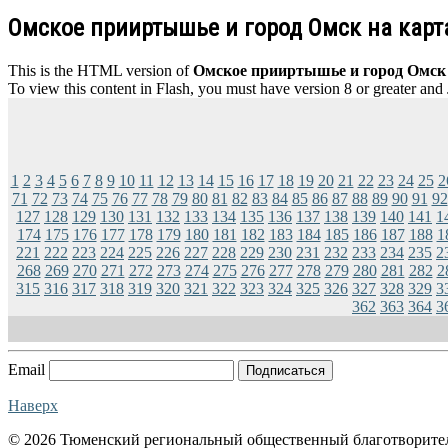
Омское прииртышье и город Омск на картах
This is the HTML version of
Омское прииртышье и город Омск на
To view this content in Flash, you must have version 8 or greater and
1
2
3
4
5
6
7
8
9
10
11
12
13
14
15
16
17
18
19
20
21
22
23
24
25
2
71
72
73
74
75
76
77
78
79
80
81
82
83
84
85
86
87
88
89
90
91
92
127
128
129
130
131
132
133
134
135
136
137
138
139
140
141
1
174
175
176
177
178
179
180
181
182
183
184
185
186
187
188
1
221
222
223
224
225
226
227
228
229
230
231
232
233
234
235
2
268
269
270
271
272
273
274
275
276
277
278
279
280
281
282
2
315
316
317
318
319
320
321
322
323
324
325
326
327
328
329
3
362
363
364
3
Email
Подписаться
Наверх
© 2026 Тюменский региональный общественный благотворите