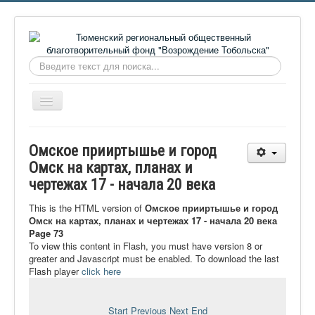
Искать...
Включить/
выключить
навигацию
Главная
Омское прииртышье и город
О фонде
Омск на картах, планах и
чертежах 17 - начала 20 века
Онлайн библиотека
Видеоматериалы
This is the HTML version of
Омское прииртышье и город
Омск на картах, планах и чертежах 17 - начала 20 века
Контакты
Page 73
To view this content in Flash, you must have version 8 or
Сайт проекта Достоевский
greater and Javascript must be enabled. To download the last
Flash player
click here
Ермаковополе.рф
Start
Previous
Next
End