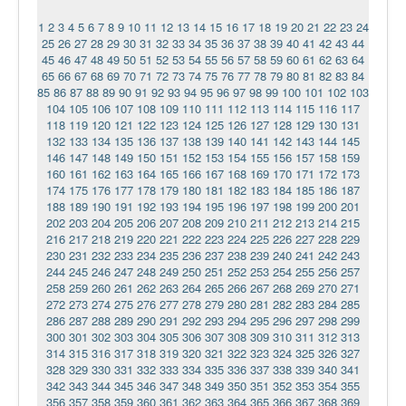
1
2
3
4
5
6
7
8
9
10
11
12
13
14
15
16
17
18
19
20
21
22
23
24
25
26
27
28
29
30
31
32
33
34
35
36
37
38
39
40
41
42
43
44
45
46
47
48
49
50
51
52
53
54
55
56
57
58
59
60
61
62
63
64
65
66
67
68
69
70
71
72
73
74
75
76
77
78
79
80
81
82
83
84
85
86
87
88
89
90
91
92
93
94
95
96
97
98
99
100
101
102
103
104
105
106
107
108
109
110
111
112
113
114
115
116
117
118
119
120
121
122
123
124
125
126
127
128
129
130
131
132
133
134
135
136
137
138
139
140
141
142
143
144
145
146
147
148
149
150
151
152
153
154
155
156
157
158
159
160
161
162
163
164
165
166
167
168
169
170
171
172
173
174
175
176
177
178
179
180
181
182
183
184
185
186
187
188
189
190
191
192
193
194
195
196
197
198
199
200
201
202
203
204
205
206
207
208
209
210
211
212
213
214
215
216
217
218
219
220
221
222
223
224
225
226
227
228
229
230
231
232
233
234
235
236
237
238
239
240
241
242
243
244
245
246
247
248
249
250
251
252
253
254
255
256
257
258
259
260
261
262
263
264
265
266
267
268
269
270
271
272
273
274
275
276
277
278
279
280
281
282
283
284
285
286
287
288
289
290
291
292
293
294
295
296
297
298
299
300
301
302
303
304
305
306
307
308
309
310
311
312
313
314
315
316
317
318
319
320
321
322
323
324
325
326
327
328
329
330
331
332
333
334
335
336
337
338
339
340
341
342
343
344
345
346
347
348
349
350
351
352
353
354
355
356
357
358
359
360
361
362
363
364
365
366
367
368
369