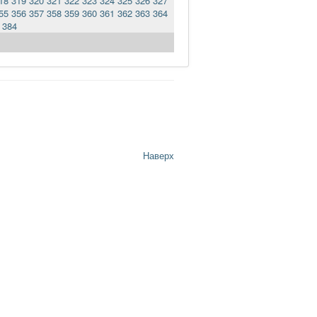
18
319
320
321
322
323
324
325
326
327
55
356
357
358
359
360
361
362
363
364
384
Наверх