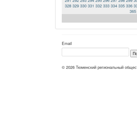
291
292
293
294
295
296
297
298
299
3
328
329
330
331
332
333
334
335
336
3
365
Email
П
© 2026 Тюменский региональный общес