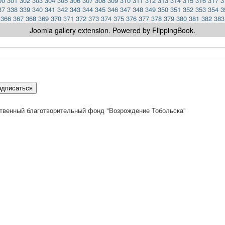
00
301
302
303
304
305
306
307
308
309
310
311
312
313
314
315
316
317
3
37
338
339
340
341
342
343
344
345
346
347
348
349
350
351
352
353
354
3
366
367
368
369
370
371
372
373
374
375
376
377
378
379
380
381
382
383
Joomla gallery
extension. Powered by FlippingBook.
одписаться
твенный благотворительный фонд "Возрождение Тобольска"