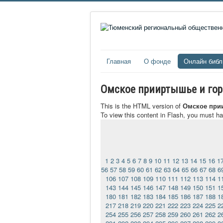
Главная
О фонде
Онлайн библ
Омское прииртышье и город
This is the HTML version of
Омское прии
To view this content in Flash, you must h
1
2
3
4
5
6
7
8
9
10
11
12
13
14
15
16
1
56
57
58
59
60
61
62
63
64
65
66
67
68
6
106
107
108
109
110
111
112
113
114
1
143
144
145
146
147
148
149
150
151
1
180
181
182
183
184
185
186
187
188
1
217
218
219
220
221
222
223
224
225
2
254
255
256
257
258
259
260
261
262
2