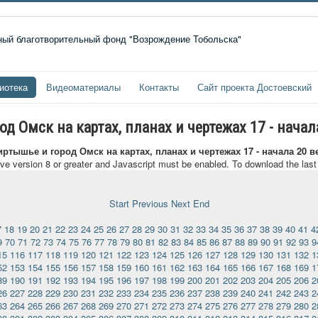
иотека
Видеоматериалы
Контакты
Сайт проекта Достоевский
 Омск на картах, планах и чертежах 17 - начал
ртышье и город Омск на картах, планах и чертежах 17 - начала 20 в
ave version 8 or greater and Javascript must be enabled. To download the las
Start
Previous
Next
End
7
18
19
20
21
22
23
24
25
26
27
28
29
30
31
32
33
34
35
36
37
38
39
40
41
4
9
70
71
72
73
74
75
76
77
78
79
80
81
82
83
84
85
86
87
88
89
90
91
92
93
9
15
116
117
118
119
120
121
122
123
124
125
126
127
128
129
130
131
132
1
52
153
154
155
156
157
158
159
160
161
162
163
164
165
166
167
168
169
1
89
190
191
192
193
194
195
196
197
198
199
200
201
202
203
204
205
206
2
26
227
228
229
230
231
232
233
234
235
236
237
238
239
240
241
242
243
2
63
264
265
266
267
268
269
270
271
272
273
274
275
276
277
278
279
280
2