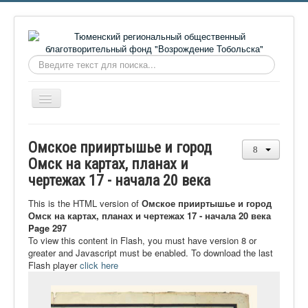
Искать...
Включить/
выключить
навигацию
Главная
Омское прииртышье и город
О фонде
Омск на картах, планах и
чертежах 17 - начала 20 века
Онлайн библиотека
Видеоматериалы
This is the HTML version of
Омское прииртышье и город
Омск на картах, планах и чертежах 17 - начала 20 века
Контакты
Page 297
To view this content in Flash, you must have version 8 or
Сайт проекта Достоевский
greater and Javascript must be enabled. To download the last
Flash player
click here
Ермаковополе.рф