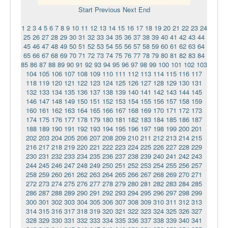
Start
Previous
Next
End
1
2
3
4
5
6
7
8
9
10
11
12
13
14
15
16
17
18
19
20
21
22
23
24
25
26
27
28
29
30
31
32
33
34
35
36
37
38
39
40
41
42
43
44
45
46
47
48
49
50
51
52
53
54
55
56
57
58
59
60
61
62
63
64
65
66
67
68
69
70
71
72
73
74
75
76
77
78
79
80
81
82
83
84
85
86
87
88
89
90
91
92
93
94
95
96
97
98
99
100
101
102
103
104
105
106
107
108
109
110
111
112
113
114
115
116
117
118
119
120
121
122
123
124
125
126
127
128
129
130
131
132
133
134
135
136
137
138
139
140
141
142
143
144
145
146
147
148
149
150
151
152
153
154
155
156
157
158
159
160
161
162
163
164
165
166
167
168
169
170
171
172
173
174
175
176
177
178
179
180
181
182
183
184
185
186
187
188
189
190
191
192
193
194
195
196
197
198
199
200
201
202
203
204
205
206
207
208
209
210
211
212
213
214
215
216
217
218
219
220
221
222
223
224
225
226
227
228
229
230
231
232
233
234
235
236
237
238
239
240
241
242
243
244
245
246
247
248
249
250
251
252
253
254
255
256
257
258
259
260
261
262
263
264
265
266
267
268
269
270
271
272
273
274
275
276
277
278
279
280
281
282
283
284
285
286
287
288
289
290
291
292
293
294
295
296
297
298
299
300
301
302
303
304
305
306
307
308
309
310
311
312
313
314
315
316
317
318
319
320
321
322
323
324
325
326
327
328
329
330
331
332
333
334
335
336
337
338
339
340
341