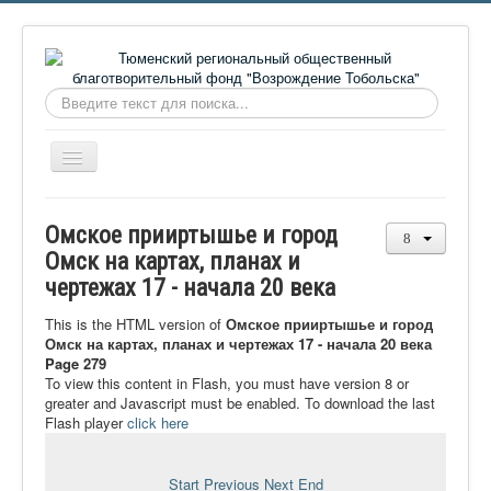
Искать...
Включить/
выключить
навигацию
Главная
Омское прииртышье и город
О фонде
Омск на картах, планах и
чертежах 17 - начала 20 века
Онлайн библиотека
Видеоматериалы
This is the HTML version of
Омское прииртышье и город
Омск на картах, планах и чертежах 17 - начала 20 века
Контакты
Page 279
To view this content in Flash, you must have version 8 or
Сайт проекта Достоевский
greater and Javascript must be enabled. To download the last
Flash player
click here
Ермаковополе.рф
Start
Previous
Next
End