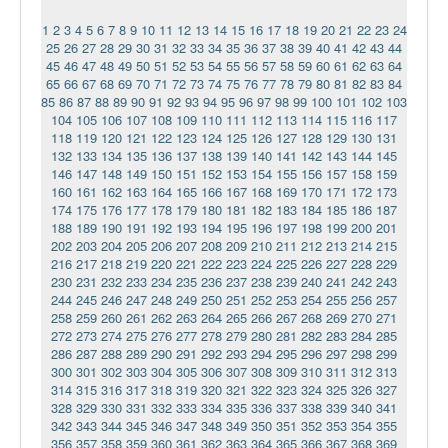
1
2
3
4
5
6
7
8
9
10
11
12
13
14
15
16
17
18
19
20
21
22
23
24
25
26
27
28
29
30
31
32
33
34
35
36
37
38
39
40
41
42
43
44
45
46
47
48
49
50
51
52
53
54
55
56
57
58
59
60
61
62
63
64
65
66
67
68
69
70
71
72
73
74
75
76
77
78
79
80
81
82
83
84
85
86
87
88
89
90
91
92
93
94
95
96
97
98
99
100
101
102
103
104
105
106
107
108
109
110
111
112
113
114
115
116
117
118
119
120
121
122
123
124
125
126
127
128
129
130
131
132
133
134
135
136
137
138
139
140
141
142
143
144
145
146
147
148
149
150
151
152
153
154
155
156
157
158
159
160
161
162
163
164
165
166
167
168
169
170
171
172
173
174
175
176
177
178
179
180
181
182
183
184
185
186
187
188
189
190
191
192
193
194
195
196
197
198
199
200
201
202
203
204
205
206
207
208
209
210
211
212
213
214
215
216
217
218
219
220
221
222
223
224
225
226
227
228
229
230
231
232
233
234
235
236
237
238
239
240
241
242
243
244
245
246
247
248
249
250
251
252
253
254
255
256
257
258
259
260
261
262
263
264
265
266
267
268
269
270
271
272
273
274
275
276
277
278
279
280
281
282
283
284
285
286
287
288
289
290
291
292
293
294
295
296
297
298
299
300
301
302
303
304
305
306
307
308
309
310
311
312
313
314
315
316
317
318
319
320
321
322
323
324
325
326
327
328
329
330
331
332
333
334
335
336
337
338
339
340
341
342
343
344
345
346
347
348
349
350
351
352
353
354
355
356
357
358
359
360
361
362
363
364
365
366
367
368
369