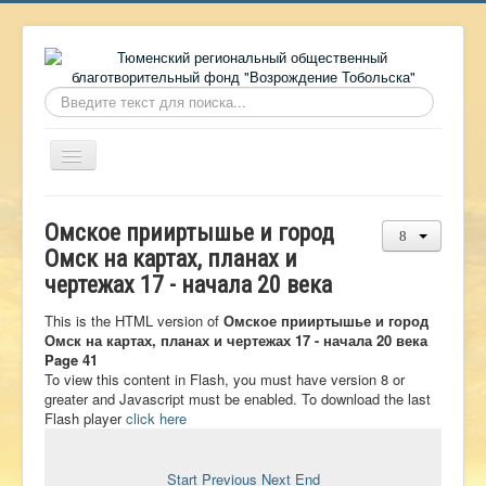
Искать...
Включить/
выключить
навигацию
Главная
Омское прииртышье и город
О фонде
Омск на картах, планах и
чертежах 17 - начала 20 века
Онлайн библиотека
Видеоматериалы
This is the HTML version of
Омское прииртышье и город
Омск на картах, планах и чертежах 17 - начала 20 века
Контакты
Page 41
To view this content in Flash, you must have version 8 or
Сайт проекта Достоевский
greater and Javascript must be enabled. To download the last
Flash player
click here
Ермаковополе.рф
Start
Previous
Next
End