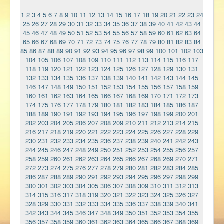
1
2
3
4
5
6
7
8
9
10
11
12
13
14
15
16
17
18
19
20
21
22
23
24
25
26
27
28
29
30
31
32
33
34
35
36
37
38
39
40
41
42
43
44
45
46
47
48
49
50
51
52
53
54
55
56
57
58
59
60
61
62
63
64
65
66
67
68
69
70
71
72
73
74
75
76
77
78
79
80
81
82
83
84
85
86
87
88
89
90
91
92
93
94
95
96
97
98
99
100
101
102
103
104
105
106
107
108
109
110
111
112
113
114
115
116
117
118
119
120
121
122
123
124
125
126
127
128
129
130
131
132
133
134
135
136
137
138
139
140
141
142
143
144
145
146
147
148
149
150
151
152
153
154
155
156
157
158
159
160
161
162
163
164
165
166
167
168
169
170
171
172
173
174
175
176
177
178
179
180
181
182
183
184
185
186
187
188
189
190
191
192
193
194
195
196
197
198
199
200
201
202
203
204
205
206
207
208
209
210
211
212
213
214
215
216
217
218
219
220
221
222
223
224
225
226
227
228
229
230
231
232
233
234
235
236
237
238
239
240
241
242
243
244
245
246
247
248
249
250
251
252
253
254
255
256
257
258
259
260
261
262
263
264
265
266
267
268
269
270
271
272
273
274
275
276
277
278
279
280
281
282
283
284
285
286
287
288
289
290
291
292
293
294
295
296
297
298
299
300
301
302
303
304
305
306
307
308
309
310
311
312
313
314
315
316
317
318
319
320
321
322
323
324
325
326
327
328
329
330
331
332
333
334
335
336
337
338
339
340
341
342
343
344
345
346
347
348
349
350
351
352
353
354
355
356
357
358
359
360
361
362
363
364
365
366
367
368
369