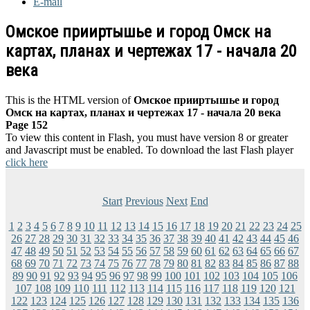
E-mail
Омское прииртышье и город Омск на
картах, планах и чертежах 17 - начала 20
века
This is the HTML version of
Омское прииртышье и город
Омск на картах, планах и чертежах 17 - начала 20 века
Page 152
To view this content in Flash, you must have version 8 or greater
and Javascript must be enabled. To download the last Flash player
click here
Start
Previous
Next
End
1
2
3
4
5
6
7
8
9
10
11
12
13
14
15
16
17
18
19
20
21
22
23
24
25
26
27
28
29
30
31
32
33
34
35
36
37
38
39
40
41
42
43
44
45
46
47
48
49
50
51
52
53
54
55
56
57
58
59
60
61
62
63
64
65
66
67
68
69
70
71
72
73
74
75
76
77
78
79
80
81
82
83
84
85
86
87
88
89
90
91
92
93
94
95
96
97
98
99
100
101
102
103
104
105
106
107
108
109
110
111
112
113
114
115
116
117
118
119
120
121
122
123
124
125
126
127
128
129
130
131
132
133
134
135
136