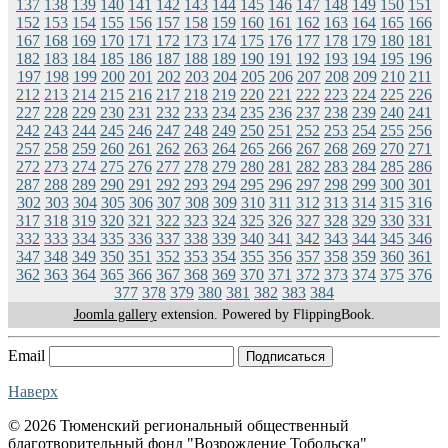
137
138
139
140
141
142
143
144
145
146
147
148
149
150
151
152
153
154
155
156
157
158
159
160
161
162
163
164
165
166
167
168
169
170
171
172
173
174
175
176
177
178
179
180
181
182
183
184
185
186
187
188
189
190
191
192
193
194
195
196
197
198
199
200
201
202
203
204
205
206
207
208
209
210
211
212
213
214
215
216
217
218
219
220
221
222
223
224
225
226
227
228
229
230
231
232
233
234
235
236
237
238
239
240
241
242
243
244
245
246
247
248
249
250
251
252
253
254
255
256
257
258
259
260
261
262
263
264
265
266
267
268
269
270
271
272
273
274
275
276
277
278
279
280
281
282
283
284
285
286
287
288
289
290
291
292
293
294
295
296
297
298
299
300
301
302
303
304
305
306
307
308
309
310
311
312
313
314
315
316
317
318
319
320
321
322
323
324
325
326
327
328
329
330
331
332
333
334
335
336
337
338
339
340
341
342
343
344
345
346
347
348
349
350
351
352
353
354
355
356
357
358
359
360
361
362
363
364
365
366
367
368
369
370
371
372
373
374
375
376
377
378
379
380
381
382
383
384
Joomla gallery
extension. Powered by FlippingBook.
Email
Подписаться
Наверх
© 2026 Тюменский региональный общественный
благотворительный фонд "Возрождение Тобольска"