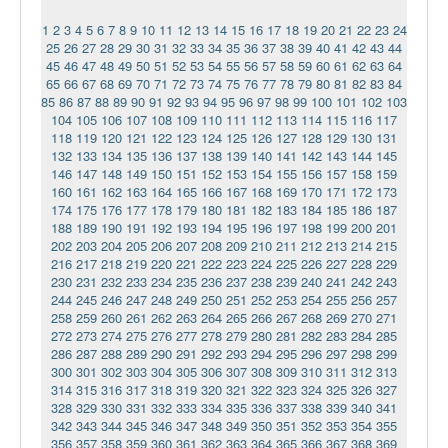
1
2
3
4
5
6
7
8
9
10
11
12
13
14
15
16
17
18
19
20
21
22
23
24
25
26
27
28
29
30
31
32
33
34
35
36
37
38
39
40
41
42
43
44
45
46
47
48
49
50
51
52
53
54
55
56
57
58
59
60
61
62
63
64
65
66
67
68
69
70
71
72
73
74
75
76
77
78
79
80
81
82
83
84
85
86
87
88
89
90
91
92
93
94
95
96
97
98
99
100
101
102
103
104
105
106
107
108
109
110
111
112
113
114
115
116
117
118
119
120
121
122
123
124
125
126
127
128
129
130
131
132
133
134
135
136
137
138
139
140
141
142
143
144
145
146
147
148
149
150
151
152
153
154
155
156
157
158
159
160
161
162
163
164
165
166
167
168
169
170
171
172
173
174
175
176
177
178
179
180
181
182
183
184
185
186
187
188
189
190
191
192
193
194
195
196
197
198
199
200
201
202
203
204
205
206
207
208
209
210
211
212
213
214
215
216
217
218
219
220
221
222
223
224
225
226
227
228
229
230
231
232
233
234
235
236
237
238
239
240
241
242
243
244
245
246
247
248
249
250
251
252
253
254
255
256
257
258
259
260
261
262
263
264
265
266
267
268
269
270
271
272
273
274
275
276
277
278
279
280
281
282
283
284
285
286
287
288
289
290
291
292
293
294
295
296
297
298
299
300
301
302
303
304
305
306
307
308
309
310
311
312
313
314
315
316
317
318
319
320
321
322
323
324
325
326
327
328
329
330
331
332
333
334
335
336
337
338
339
340
341
342
343
344
345
346
347
348
349
350
351
352
353
354
355
356
357
358
359
360
361
362
363
364
365
366
367
368
369