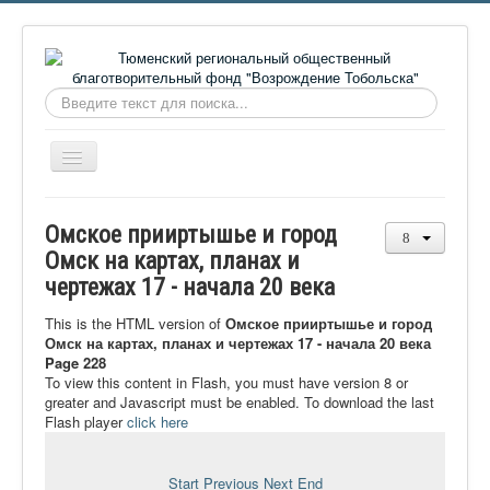
Искать...
Включить/
выключить
навигацию
Главная
Омское прииртышье и город
О фонде
Омск на картах, планах и
чертежах 17 - начала 20 века
Онлайн библиотека
Видеоматериалы
This is the HTML version of
Омское прииртышье и город
Омск на картах, планах и чертежах 17 - начала 20 века
Контакты
Page 228
To view this content in Flash, you must have version 8 or
Сайт проекта Достоевский
greater and Javascript must be enabled. To download the last
Flash player
click here
Ермаковополе.рф
Start
Previous
Next
End