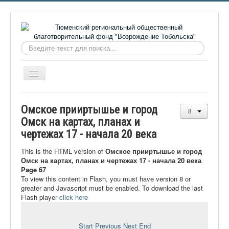
Искать...
Включить/
выключить
навигацию
Главная
Омское прииртышье и город
О фонде
Омск на картах, планах и
чертежах 17 - начала 20 века
Онлайн библиотека
Видеоматериалы
This is the HTML version of
Омское прииртышье и город
Омск на картах, планах и чертежах 17 - начала 20 века
Контакты
Page 67
To view this content in Flash, you must have version 8 or
Сайт проекта Достоевский
greater and Javascript must be enabled. To download the last
Flash player
click here
Ермаковополе.рф
Start
Previous
Next
End