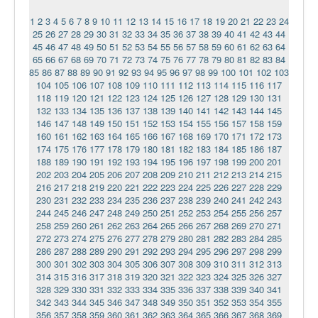
1
2
3
4
5
6
7
8
9
10
11
12
13
14
15
16
17
18
19
20
21
22
23
24
25
26
27
28
29
30
31
32
33
34
35
36
37
38
39
40
41
42
43
44
45
46
47
48
49
50
51
52
53
54
55
56
57
58
59
60
61
62
63
64
65
66
67
68
69
70
71
72
73
74
75
76
77
78
79
80
81
82
83
84
85
86
87
88
89
90
91
92
93
94
95
96
97
98
99
100
101
102
103
104
105
106
107
108
109
110
111
112
113
114
115
116
117
118
119
120
121
122
123
124
125
126
127
128
129
130
131
132
133
134
135
136
137
138
139
140
141
142
143
144
145
146
147
148
149
150
151
152
153
154
155
156
157
158
159
160
161
162
163
164
165
166
167
168
169
170
171
172
173
174
175
176
177
178
179
180
181
182
183
184
185
186
187
188
189
190
191
192
193
194
195
196
197
198
199
200
201
202
203
204
205
206
207
208
209
210
211
212
213
214
215
216
217
218
219
220
221
222
223
224
225
226
227
228
229
230
231
232
233
234
235
236
237
238
239
240
241
242
243
244
245
246
247
248
249
250
251
252
253
254
255
256
257
258
259
260
261
262
263
264
265
266
267
268
269
270
271
272
273
274
275
276
277
278
279
280
281
282
283
284
285
286
287
288
289
290
291
292
293
294
295
296
297
298
299
300
301
302
303
304
305
306
307
308
309
310
311
312
313
314
315
316
317
318
319
320
321
322
323
324
325
326
327
328
329
330
331
332
333
334
335
336
337
338
339
340
341
342
343
344
345
346
347
348
349
350
351
352
353
354
355
356
357
358
359
360
361
362
363
364
365
366
367
368
369