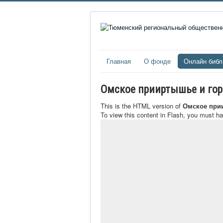
Главная
О фонде
Онлайн библ
Омское прииртышье и город
This is the HTML version of
Омское прии
To view this content in Flash, you must h