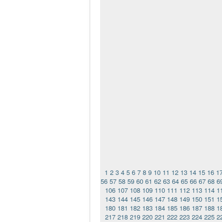
1
2
3
4
5
6
7
8
9
10
11
12
13
14
15
16
1
56
57
58
59
60
61
62
63
64
65
66
67
68
6
106
107
108
109
110
111
112
113
114
1
143
144
145
146
147
148
149
150
151
1
180
181
182
183
184
185
186
187
188
1
217
218
219
220
221
222
223
224
225
2