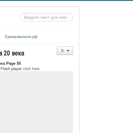
Искать...
Ермаковополе.рф
а 20 века
ека Page 50
t Flash player
click here