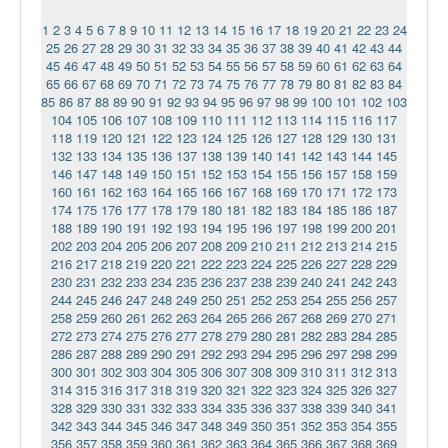
1
2
3
4
5
6
7
8
9
10
11
12
13
14
15
16
17
18
19
20
21
22
23
24
25
26
27
28
29
30
31
32
33
34
35
36
37
38
39
40
41
42
43
44
45
46
47
48
49
50
51
52
53
54
55
56
57
58
59
60
61
62
63
64
65
66
67
68
69
70
71
72
73
74
75
76
77
78
79
80
81
82
83
84
85
86
87
88
89
90
91
92
93
94
95
96
97
98
99
100
101
102
103
104
105
106
107
108
109
110
111
112
113
114
115
116
117
118
119
120
121
122
123
124
125
126
127
128
129
130
131
132
133
134
135
136
137
138
139
140
141
142
143
144
145
146
147
148
149
150
151
152
153
154
155
156
157
158
159
160
161
162
163
164
165
166
167
168
169
170
171
172
173
174
175
176
177
178
179
180
181
182
183
184
185
186
187
188
189
190
191
192
193
194
195
196
197
198
199
200
201
202
203
204
205
206
207
208
209
210
211
212
213
214
215
216
217
218
219
220
221
222
223
224
225
226
227
228
229
230
231
232
233
234
235
236
237
238
239
240
241
242
243
244
245
246
247
248
249
250
251
252
253
254
255
256
257
258
259
260
261
262
263
264
265
266
267
268
269
270
271
272
273
274
275
276
277
278
279
280
281
282
283
284
285
286
287
288
289
290
291
292
293
294
295
296
297
298
299
300
301
302
303
304
305
306
307
308
309
310
311
312
313
314
315
316
317
318
319
320
321
322
323
324
325
326
327
328
329
330
331
332
333
334
335
336
337
338
339
340
341
342
343
344
345
346
347
348
349
350
351
352
353
354
355
356
357
358
359
360
361
362
363
364
365
366
367
368
369