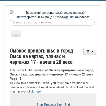
Искать...
Включить/
выключить
навигацию
Главная
Омское прииртышье и город
О фонде
Омск на картах, планах и
чертежах 17 - начала 20 века
Онлайн библиотека
Видеоматериалы
This is the HTML version of
Омское прииртышье и город
Омск на картах, планах и чертежах 17 - начала 20 века
Контакты
Page 16
To view this content in Flash, you must have version 8 or
Сайт проекта Достоевский
greater and Javascript must be enabled. To download the last
Flash player
click here
Ермаковополе.рф
Start
Previous
Next
End