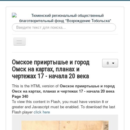
Искать...
Включить/
выключить
навигацию
Главная
Омское прииртышье и город
О фонде
Омск на картах, планах и
чертежах 17 - начала 20 века
Онлайн библиотека
Видеоматериалы
This is the HTML version of
Омское прииртышье и город
Омск на картах, планах и чертежах 17 - начала 20 века
Контакты
Page 340
To view this content in Flash, you must have version 8 or
Сайт проекта Достоевский
greater and Javascript must be enabled. To download the last
Flash player
click here
Ермаковополе.рф