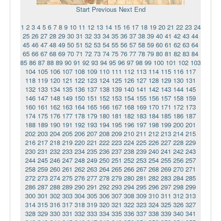
Start
Previous
Next
End
1
2
3
4
5
6
7
8
9
10
11
12
13
14
15
16
17
18
19
20
21
22
23
24
25
26
27
28
29
30
31
32
33
34
35
36
37
38
39
40
41
42
43
44
45
46
47
48
49
50
51
52
53
54
55
56
57
58
59
60
61
62
63
64
65
66
67
68
69
70
71
72
73
74
75
76
77
78
79
80
81
82
83
84
85
86
87
88
89
90
91
92
93
94
95
96
97
98
99
100
101
102
103
104
105
106
107
108
109
110
111
112
113
114
115
116
117
118
119
120
121
122
123
124
125
126
127
128
129
130
131
132
133
134
135
136
137
138
139
140
141
142
143
144
145
146
147
148
149
150
151
152
153
154
155
156
157
158
159
160
161
162
163
164
165
166
167
168
169
170
171
172
173
174
175
176
177
178
179
180
181
182
183
184
185
186
187
188
189
190
191
192
193
194
195
196
197
198
199
200
201
202
203
204
205
206
207
208
209
210
211
212
213
214
215
216
217
218
219
220
221
222
223
224
225
226
227
228
229
230
231
232
233
234
235
236
237
238
239
240
241
242
243
244
245
246
247
248
249
250
251
252
253
254
255
256
257
258
259
260
261
262
263
264
265
266
267
268
269
270
271
272
273
274
275
276
277
278
279
280
281
282
283
284
285
286
287
288
289
290
291
292
293
294
295
296
297
298
299
300
301
302
303
304
305
306
307
308
309
310
311
312
313
314
315
316
317
318
319
320
321
322
323
324
325
326
327
328
329
330
331
332
333
334
335
336
337
338
339
340
341