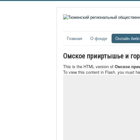
Главная
О фонде
Онлайн библ
Омское прииртышье и город
This is the HTML version of
Омское прии
To view this content in Flash, you must h