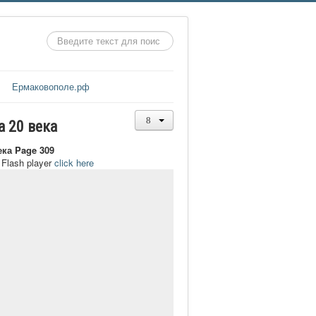
Искать...
Ермаковополе.рф
а 20 века
ека Page 309
t Flash player
click here