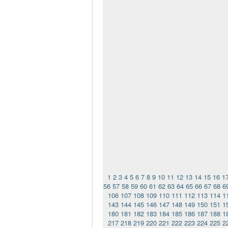
1
2
3
4
5
6
7
8
9
10
11
12
13
14
15
16
1
56
57
58
59
60
61
62
63
64
65
66
67
68
6
106
107
108
109
110
111
112
113
114
1
143
144
145
146
147
148
149
150
151
1
180
181
182
183
184
185
186
187
188
1
217
218
219
220
221
222
223
224
225
2