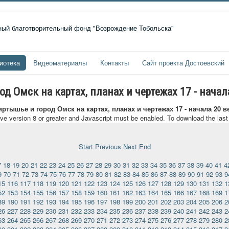
иотека
Видеоматериалы
Контакты
Сайт проекта Достоевский
 Омск на картах, планах и чертежах 17 - начал
ртышье и город Омск на картах, планах и чертежах 17 - начала 20 в
ave version 8 or greater and Javascript must be enabled. To download the las
Start
Previous
Next
End
7
18
19
20
21
22
23
24
25
26
27
28
29
30
31
32
33
34
35
36
37
38
39
40
41
4
9
70
71
72
73
74
75
76
77
78
79
80
81
82
83
84
85
86
87
88
89
90
91
92
93
9
15
116
117
118
119
120
121
122
123
124
125
126
127
128
129
130
131
132
1
52
153
154
155
156
157
158
159
160
161
162
163
164
165
166
167
168
169
1
89
190
191
192
193
194
195
196
197
198
199
200
201
202
203
204
205
206
2
26
227
228
229
230
231
232
233
234
235
236
237
238
239
240
241
242
243
2
63
264
265
266
267
268
269
270
271
272
273
274
275
276
277
278
279
280
2