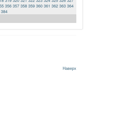
18
319
320
321
322
323
324
325
326
327
55
356
357
358
359
360
361
362
363
364
384
Наверх