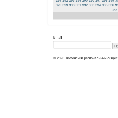
291
292
293
294
295
296
297
298
299
3
328
329
330
331
332
333
334
335
336
3
365
Email
П
© 2026 Тюменский региональный общес