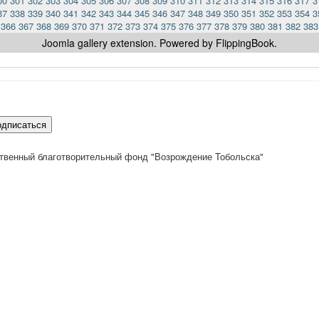
00
301
302
303
304
305
306
307
308
309
310
311
312
313
314
315
316
317
3
37
338
339
340
341
342
343
344
345
346
347
348
349
350
351
352
353
354
3
366
367
368
369
370
371
372
373
374
375
376
377
378
379
380
381
382
383
Joomla gallery
extension. Powered by FlippingBook.
одписаться
твенный благотворительный фонд "Возрождение Тобольска"