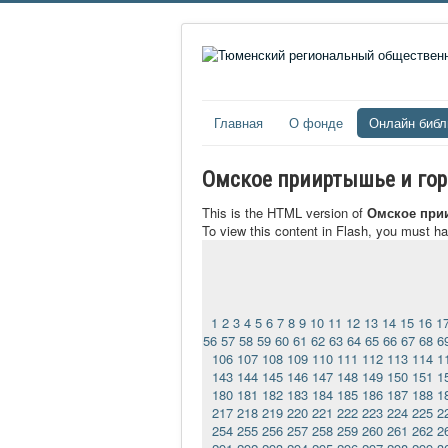
Главная
О фонде
Онлайн библ
Омское прииртышье и город
This is the HTML version of
Омское прии
To view this content in Flash, you must h
1
2
3
4
5
6
7
8
9
10
11
12
13
14
15
16
1
56
57
58
59
60
61
62
63
64
65
66
67
68
6
106
107
108
109
110
111
112
113
114
1
143
144
145
146
147
148
149
150
151
1
180
181
182
183
184
185
186
187
188
1
217
218
219
220
221
222
223
224
225
2
254
255
256
257
258
259
260
261
262
2