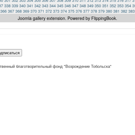
00
301
302
303
304
305
306
307
308
309
310
311
312
313
314
315
316
317
3
37
338
339
340
341
342
343
344
345
346
347
348
349
350
351
352
353
354
3
366
367
368
369
370
371
372
373
374
375
376
377
378
379
380
381
382
383
Joomla gallery
extension. Powered by FlippingBook.
одписаться
твенный благотворительный фонд "Возрождение Тобольска"