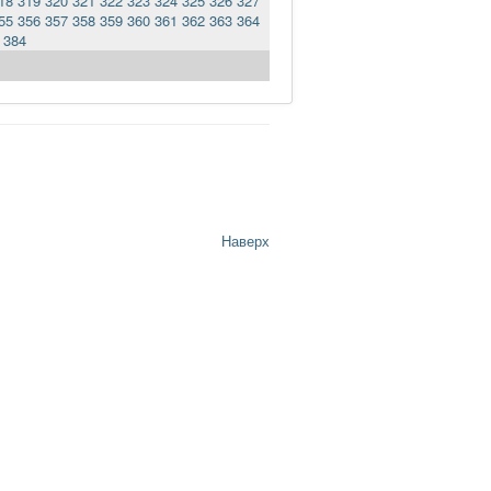
18
319
320
321
322
323
324
325
326
327
55
356
357
358
359
360
361
362
363
364
384
Наверх