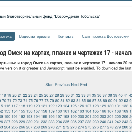
иотека
Видеоматериалы
Контакты
Сайт проекта Достоевский
 Омск на картах, планах и чертежах 17 - начал
ртышье и город Омск на картах, планах и чертежах 17 - начала 20 в
ave version 8 or greater and Javascript must be enabled. To download the las
Start
Previous
Next
End
7
18
19
20
21
22
23
24
25
26
27
28
29
30
31
32
33
34
35
36
37
38
39
40
41
4
9
70
71
72
73
74
75
76
77
78
79
80
81
82
83
84
85
86
87
88
89
90
91
92
93
9
15
116
117
118
119
120
121
122
123
124
125
126
127
128
129
130
131
132
1
52
153
154
155
156
157
158
159
160
161
162
163
164
165
166
167
168
169
1
89
190
191
192
193
194
195
196
197
198
199
200
201
202
203
204
205
206
2
26
227
228
229
230
231
232
233
234
235
236
237
238
239
240
241
242
243
2
63
264
265
266
267
268
269
270
271
272
273
274
275
276
277
278
279
280
2