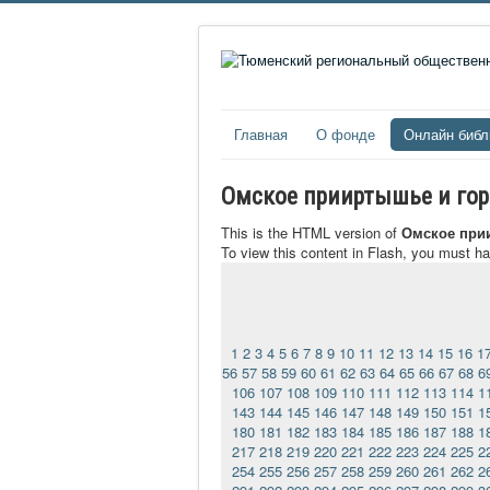
Главная
О фонде
Онлайн библ
Омское прииртышье и город
This is the HTML version of
Омское прии
To view this content in Flash, you must h
1
2
3
4
5
6
7
8
9
10
11
12
13
14
15
16
1
56
57
58
59
60
61
62
63
64
65
66
67
68
6
106
107
108
109
110
111
112
113
114
1
143
144
145
146
147
148
149
150
151
1
180
181
182
183
184
185
186
187
188
1
217
218
219
220
221
222
223
224
225
2
254
255
256
257
258
259
260
261
262
2