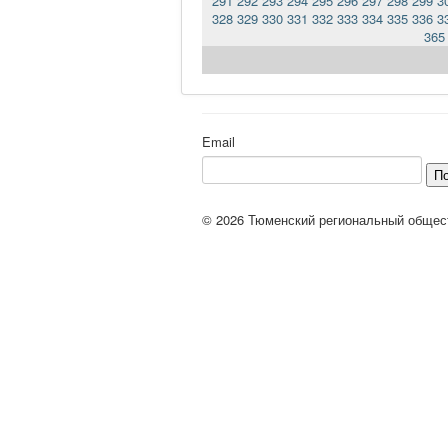
291
292
293
294
295
296
297
298
299
3
328
329
330
331
332
333
334
335
336
3
365
Email
П
© 2026 Тюменский региональный общес