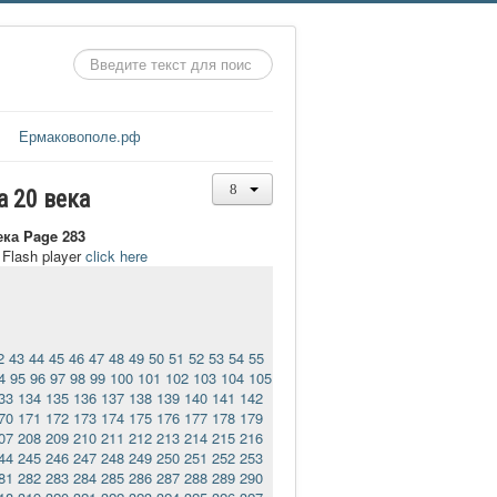
Искать...
Ермаковополе.рф
а 20 века
ека Page 283
t Flash player
click here
2
43
44
45
46
47
48
49
50
51
52
53
54
55
4
95
96
97
98
99
100
101
102
103
104
105
33
134
135
136
137
138
139
140
141
142
70
171
172
173
174
175
176
177
178
179
07
208
209
210
211
212
213
214
215
216
44
245
246
247
248
249
250
251
252
253
81
282
283
284
285
286
287
288
289
290