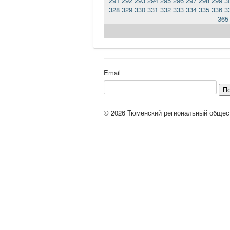
291
292
293
294
295
296
297
298
299
3
328
329
330
331
332
333
334
335
336
3
365
Email
П
© 2026 Тюменский региональный общес