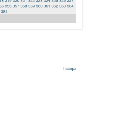
18
319
320
321
322
323
324
325
326
327
55
356
357
358
359
360
361
362
363
364
384
Наверх