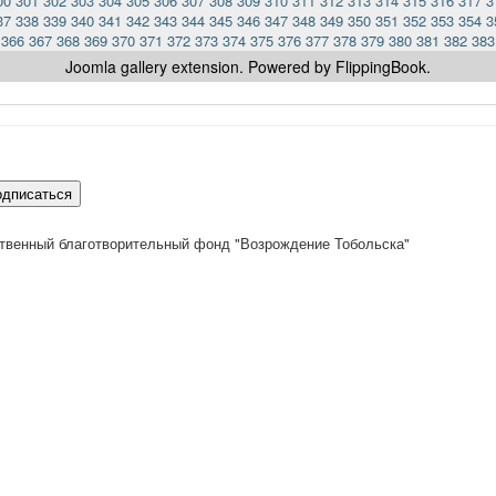
00
301
302
303
304
305
306
307
308
309
310
311
312
313
314
315
316
317
3
37
338
339
340
341
342
343
344
345
346
347
348
349
350
351
352
353
354
3
366
367
368
369
370
371
372
373
374
375
376
377
378
379
380
381
382
383
Joomla gallery
extension. Powered by FlippingBook.
одписаться
твенный благотворительный фонд "Возрождение Тобольска"