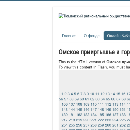
Главная
О фонде
Онлайн библ
Омское прииртышье и город
This is the HTML version of
Омское прии
To view this content in Flash, you must h
1
2
3
4
5
6
7
8
9
10
11
12
13
14
15
16
1
56
57
58
59
60
61
62
63
64
65
66
67
68
6
106
107
108
109
110
111
112
113
114
1
143
144
145
146
147
148
149
150
151
1
180
181
182
183
184
185
186
187
188
1
217
218
219
220
221
222
223
224
225
2
254
255
256
257
258
259
260
261
262
2