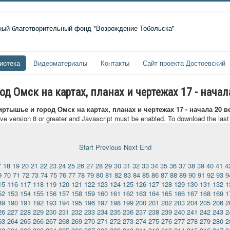
иотека
Видеоматериалы
Контакты
Сайт проекта Достоевский
 Омск на картах, планах и чертежах 17 - начал
ртышье и город Омск на картах, планах и чертежах 17 - начала 20 в
ave version 8 or greater and Javascript must be enabled. To download the las
Start
Previous
Next
End
7
18
19
20
21
22
23
24
25
26
27
28
29
30
31
32
33
34
35
36
37
38
39
40
41
4
9
70
71
72
73
74
75
76
77
78
79
80
81
82
83
84
85
86
87
88
89
90
91
92
93
9
15
116
117
118
119
120
121
122
123
124
125
126
127
128
129
130
131
132
1
52
153
154
155
156
157
158
159
160
161
162
163
164
165
166
167
168
169
1
89
190
191
192
193
194
195
196
197
198
199
200
201
202
203
204
205
206
2
26
227
228
229
230
231
232
233
234
235
236
237
238
239
240
241
242
243
2
63
264
265
266
267
268
269
270
271
272
273
274
275
276
277
278
279
280
2