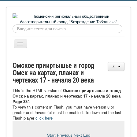
Искать...
Включить/
выключить
навигацию
Главная
Омское прииртышье и город
О фонде
Омск на картах, планах и
чертежах 17 - начала 20 века
Онлайн библиотека
Видеоматериалы
This is the HTML version of
Омское прииртышье и город
Омск на картах, планах и чертежах 17 - начала 20 века
Контакты
Page 334
To view this content in Flash, you must have version 8 or
Сайт проекта Достоевский
greater and Javascript must be enabled. To download the last
Flash player
click here
Ермаковополе.рф
Start
Previous
Next
End