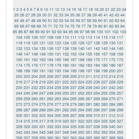
1
2
3
4
5
6
7
8
9
10
11
12
13
14
15
16
17
18
19
20
21
22
23
24
25
26
27
28
29
30
31
32
33
34
35
36
37
38
39
40
41
42
43
44
45
46
47
48
49
50
51
52
53
54
55
56
57
58
59
60
61
62
63
64
65
66
67
68
69
70
71
72
73
74
75
76
77
78
79
80
81
82
83
84
85
86
87
88
89
90
91
92
93
94
95
96
97
98
99
100
101
102
103
104
105
106
107
108
109
110
111
112
113
114
115
116
117
118
119
120
121
122
123
124
125
126
127
128
129
130
131
132
133
134
135
136
137
138
139
140
141
142
143
144
145
146
147
148
149
150
151
152
153
154
155
156
157
158
159
160
161
162
163
164
165
166
167
168
169
170
171
172
173
174
175
176
177
178
179
180
181
182
183
184
185
186
187
188
189
190
191
192
193
194
195
196
197
198
199
200
201
202
203
204
205
206
207
208
209
210
211
212
213
214
215
216
217
218
219
220
221
222
223
224
225
226
227
228
229
230
231
232
233
234
235
236
237
238
239
240
241
242
243
244
245
246
247
248
249
250
251
252
253
254
255
256
257
258
259
260
261
262
263
264
265
266
267
268
269
270
271
272
273
274
275
276
277
278
279
280
281
282
283
284
285
286
287
288
289
290
291
292
293
294
295
296
297
298
299
300
301
302
303
304
305
306
307
308
309
310
311
312
313
314
315
316
317
318
319
320
321
322
323
324
325
326
327
328
329
330
331
332
333
334
335
336
337
338
339
340
341
342
343
344
345
346
347
348
349
350
351
352
353
354
355
356
357
358
359
360
361
362
363
364
365
366
367
368
369