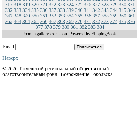
317
318
319
320
321
322
323
324
325
326
327
328
329
330
331
332
333
334
335
336
337
338
339
340
341
342
343
344
345
346
347
348
349
350
351
352
353
354
355
356
357
358
359
360
361
362
363
364
365
366
367
368
369
370
371
372
373
374
375
376
377
378
379
380
381
382
383
384
Joomla gallery
extension. Powered by FlippingBook.
Email
Подписаться
Наверх
© 2026 Тюменский региональный общественный
благотворительный фонд "Возрождение Тобольска"