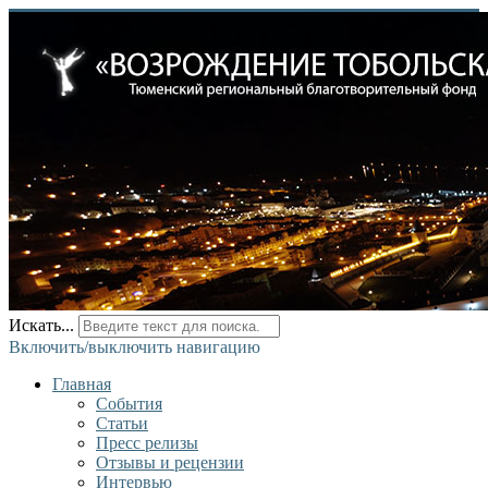
Искать...
Включить/выключить навигацию
Главная
События
Статьи
Пресс релизы
Отзывы и рецензии
Интервью