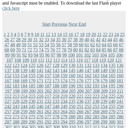
and Javascript must be enabled. To download the last Flash player
click here
Start
Previous
Next
End
1
2
3
4
5
6
7
8
9
10
11
12
13
14
15
16
17
18
19
20
21
22
23
24
25
26
27
28
29
30
31
32
33
34
35
36
37
38
39
40
41
42
43
44
45
46
47
48
49
50
51
52
53
54
55
56
57
58
59
60
61
62
63
64
65
66
67
68
69
70
71
72
73
74
75
76
77
78
79
80
81
82
83
84
85
86
87
88
89
90
91
92
93
94
95
96
97
98
99
100
101
102
103
104
105
106
107
108
109
110
111
112
113
114
115
116
117
118
119
120
121
122
123
124
125
126
127
128
129
130
131
132
133
134
135
136
137
138
139
140
141
142
143
144
145
146
147
148
149
150
151
152
153
154
155
156
157
158
159
160
161
162
163
164
165
166
167
168
169
170
171
172
173
174
175
176
177
178
179
180
181
182
183
184
185
186
187
188
189
190
191
192
193
194
195
196
197
198
199
200
201
202
203
204
205
206
207
208
209
210
211
212
213
214
215
216
217
218
219
220
221
222
223
224
225
226
227
228
229
230
231
232
233
234
235
236
237
238
239
240
241
242
243
244
245
246
247
248
249
250
251
252
253
254
255
256
257
258
259
260
261
262
263
264
265
266
267
268
269
270
271
272
273
274
275
276
277
278
279
280
281
282
283
284
285
286
287
288
289
290
291
292
293
294
295
296
297
298
299
300
301
302
303
304
305
306
307
308
309
310
311
312
313
314
315
316