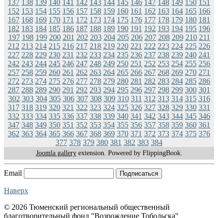
137
138
139
140
141
142
143
144
145
146
147
148
149
150
151
152
153
154
155
156
157
158
159
160
161
162
163
164
165
166
167
168
169
170
171
172
173
174
175
176
177
178
179
180
181
182
183
184
185
186
187
188
189
190
191
192
193
194
195
196
197
198
199
200
201
202
203
204
205
206
207
208
209
210
211
212
213
214
215
216
217
218
219
220
221
222
223
224
225
226
227
228
229
230
231
232
233
234
235
236
237
238
239
240
241
242
243
244
245
246
247
248
249
250
251
252
253
254
255
256
257
258
259
260
261
262
263
264
265
266
267
268
269
270
271
272
273
274
275
276
277
278
279
280
281
282
283
284
285
286
287
288
289
290
291
292
293
294
295
296
297
298
299
300
301
302
303
304
305
306
307
308
309
310
311
312
313
314
315
316
317
318
319
320
321
322
323
324
325
326
327
328
329
330
331
332
333
334
335
336
337
338
339
340
341
342
343
344
345
346
347
348
349
350
351
352
353
354
355
356
357
358
359
360
361
362
363
364
365
366
367
368
369
370
371
372
373
374
375
376
377
378
379
380
381
382
383
384
Joomla gallery
extension. Powered by FlippingBook.
Email
Подписаться
Наверх
© 2026 Тюменский региональный общественный
благотворительный фонд "Возрождение Тобольска"