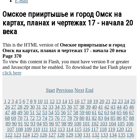
E-mail
Омское прииртышье и город Омск на
картах, планах и чертежах 17 - начала 20
века
This is the HTML version of
Омское прииртышье и город
Омск на картах, планах и чертежах 17 - начала 20 века
Page 370
To view this content in Flash, you must have version 8 or greater
and Javascript must be enabled. To download the last Flash player
click here
Start
Previous
Next
End
1
2
3
4
5
6
7
8
9
10
11
12
13
14
15
16
17
18
19
20
21
22
23
24
25
26
27
28
29
30
31
32
33
34
35
36
37
38
39
40
41
42
43
44
45
46
47
48
49
50
51
52
53
54
55
56
57
58
59
60
61
62
63
64
65
66
67
68
69
70
71
72
73
74
75
76
77
78
79
80
81
82
83
84
85
86
87
88
89
90
91
92
93
94
95
96
97
98
99
100
101
102
103
104
105
106
107
108
109
110
111
112
113
114
115
116
117
118
119
120
121
122
123
124
125
126
127
128
129
130
131
132
133
134
135
136