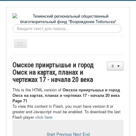
Искать...
Включить/
выключить
навигацию
Главная
Омское прииртышье и город
О фонде
Омск на картах, планах и
чертежах 17 - начала 20 века
Онлайн библиотека
Видеоматериалы
This is the HTML version of
Омское прииртышье и город
Омск на картах, планах и чертежах 17 - начала 20 века
Контакты
Page 71
To view this content in Flash, you must have version 8 or
Сайт проекта Достоевский
greater and Javascript must be enabled. To download the last
Flash player
click here
Ермаковополе.рф
Start
Previous
Next
End