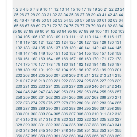
1
2
3
4
5
6
7
8
9
10
11
12
13
14
15
16
17
18
19
20
21
22
23
24
25
26
27
28
29
30
31
32
33
34
35
36
37
38
39
40
41
42
43
44
45
46
47
48
49
50
51
52
53
54
55
56
57
58
59
60
61
62
63
64
65
66
67
68
69
70
71
72
73
74
75
76
77
78
79
80
81
82
83
84
85
86
87
88
89
90
91
92
93
94
95
96
97
98
99
100
101
102
103
104
105
106
107
108
109
110
111
112
113
114
115
116
117
118
119
120
121
122
123
124
125
126
127
128
129
130
131
132
133
134
135
136
137
138
139
140
141
142
143
144
145
146
147
148
149
150
151
152
153
154
155
156
157
158
159
160
161
162
163
164
165
166
167
168
169
170
171
172
173
174
175
176
177
178
179
180
181
182
183
184
185
186
187
188
189
190
191
192
193
194
195
196
197
198
199
200
201
202
203
204
205
206
207
208
209
210
211
212
213
214
215
216
217
218
219
220
221
222
223
224
225
226
227
228
229
230
231
232
233
234
235
236
237
238
239
240
241
242
243
244
245
246
247
248
249
250
251
252
253
254
255
256
257
258
259
260
261
262
263
264
265
266
267
268
269
270
271
272
273
274
275
276
277
278
279
280
281
282
283
284
285
286
287
288
289
290
291
292
293
294
295
296
297
298
299
300
301
302
303
304
305
306
307
308
309
310
311
312
313
314
315
316
317
318
319
320
321
322
323
324
325
326
327
328
329
330
331
332
333
334
335
336
337
338
339
340
341
342
343
344
345
346
347
348
349
350
351
352
353
354
355
356
357
358
359
360
361
362
363
364
365
366
367
368
369