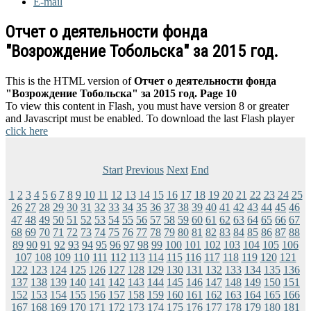
E-mail
Отчет о деятельности фонда
"Возрождение Тобольска" за 2015 год.
This is the HTML version of
Отчет о деятельности фонда
"Возрождение Тобольска" за 2015 год. Page 10
To view this content in Flash, you must have version 8 or greater
and Javascript must be enabled. To download the last Flash player
click here
Start
Previous
Next
End
1
2
3
4
5
6
7
8
9
10
11
12
13
14
15
16
17
18
19
20
21
22
23
24
25
26
27
28
29
30
31
32
33
34
35
36
37
38
39
40
41
42
43
44
45
46
47
48
49
50
51
52
53
54
55
56
57
58
59
60
61
62
63
64
65
66
67
68
69
70
71
72
73
74
75
76
77
78
79
80
81
82
83
84
85
86
87
88
89
90
91
92
93
94
95
96
97
98
99
100
101
102
103
104
105
106
107
108
109
110
111
112
113
114
115
116
117
118
119
120
121
122
123
124
125
126
127
128
129
130
131
132
133
134
135
136
137
138
139
140
141
142
143
144
145
146
147
148
149
150
151
152
153
154
155
156
157
158
159
160
161
162
163
164
165
166
167
168
169
170
171
172
173
174
175
176
177
178
179
180
181