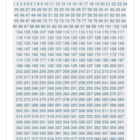
1
2
3
4
5
6
7
8
9
10
11
12
13
14
15
16
17
18
19
20
21
22
23
24
25
26
27
28
29
30
31
32
33
34
35
36
37
38
39
40
41
42
43
44
45
46
47
48
49
50
51
52
53
54
55
56
57
58
59
60
61
62
63
64
65
66
67
68
69
70
71
72
73
74
75
76
77
78
79
80
81
82
83
84
85
86
87
88
89
90
91
92
93
94
95
96
97
98
99
100
101
102
103
104
105
106
107
108
109
110
111
112
113
114
115
116
117
118
119
120
121
122
123
124
125
126
127
128
129
130
131
132
133
134
135
136
137
138
139
140
141
142
143
144
145
146
147
148
149
150
151
152
153
154
155
156
157
158
159
160
161
162
163
164
165
166
167
168
169
170
171
172
173
174
175
176
177
178
179
180
181
182
183
184
185
186
187
188
189
190
191
192
193
194
195
196
197
198
199
200
201
202
203
204
205
206
207
208
209
210
211
212
213
214
215
216
217
218
219
220
221
222
223
224
225
226
227
228
229
230
231
232
233
234
235
236
237
238
239
240
241
242
243
244
245
246
247
248
249
250
251
252
253
254
255
256
257
258
259
260
261
262
263
264
265
266
267
268
269
270
271
272
273
274
275
276
277
278
279
280
281
282
283
284
285
286
287
288
289
290
291
292
293
294
295
296
297
298
299
300
301
302
303
304
305
306
307
308
309
310
311
312
313
314
315
316
317
318
319
320
321
322
323
324
325
326
327
328
329
330
331
332
333
334
335
336
337
338
339
340
341
342
343
344
345
346
347
348
349
350
351
352
353
354
355
356
357
358
359
360
361
362
363
364
365
366
367
368
369
370
371
372
373
374
375
376
377
378
379
380
381
382
383