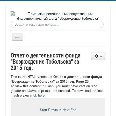
Искать...
Включить/
выключить
навигацию
Главная
Отчет о деятельности фонда
О фонде
"Возрождение Тобольска" за
2015 год.
Онлайн библиотека
Видеоматериалы
This is the HTML version of
Отчет о деятельности фонда
"Возрождение Тобольска" за 2015 год. Page 23
Контакты
To view this content in Flash, you must have version 8 or
greater and Javascript must be enabled. To download the last
Сайт проекта Достоевский
Flash player
click here
Ермаковополе.рф
Start
Previous
Next
End