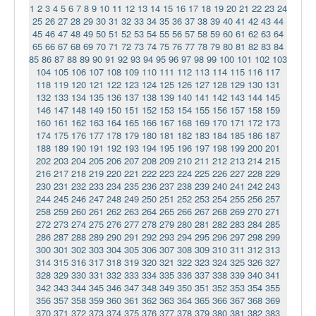
1
2
3
4
5
6
7
8
9
10
11
12
13
14
15
16
17
18
19
20
21
22
23
24
25
26
27
28
29
30
31
32
33
34
35
36
37
38
39
40
41
42
43
44
45
46
47
48
49
50
51
52
53
54
55
56
57
58
59
60
61
62
63
64
65
66
67
68
69
70
71
72
73
74
75
76
77
78
79
80
81
82
83
84
85
86
87
88
89
90
91
92
93
94
95
96
97
98
99
100
101
102
103
104
105
106
107
108
109
110
111
112
113
114
115
116
117
118
119
120
121
122
123
124
125
126
127
128
129
130
131
132
133
134
135
136
137
138
139
140
141
142
143
144
145
146
147
148
149
150
151
152
153
154
155
156
157
158
159
160
161
162
163
164
165
166
167
168
169
170
171
172
173
174
175
176
177
178
179
180
181
182
183
184
185
186
187
188
189
190
191
192
193
194
195
196
197
198
199
200
201
202
203
204
205
206
207
208
209
210
211
212
213
214
215
216
217
218
219
220
221
222
223
224
225
226
227
228
229
230
231
232
233
234
235
236
237
238
239
240
241
242
243
244
245
246
247
248
249
250
251
252
253
254
255
256
257
258
259
260
261
262
263
264
265
266
267
268
269
270
271
272
273
274
275
276
277
278
279
280
281
282
283
284
285
286
287
288
289
290
291
292
293
294
295
296
297
298
299
300
301
302
303
304
305
306
307
308
309
310
311
312
313
314
315
316
317
318
319
320
321
322
323
324
325
326
327
328
329
330
331
332
333
334
335
336
337
338
339
340
341
342
343
344
345
346
347
348
349
350
351
352
353
354
355
356
357
358
359
360
361
362
363
364
365
366
367
368
369
370
371
372
373
374
375
376
377
378
379
380
381
382
383