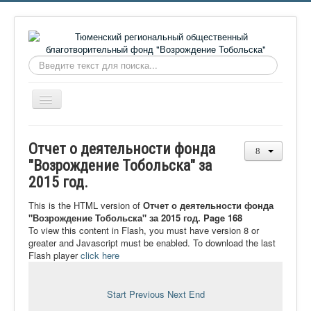
Искать...
Включить/
выключить
навигацию
Главная
Отчет о деятельности фонда
О фонде
"Возрождение Тобольска" за
2015 год.
Онлайн библиотека
Видеоматериалы
This is the HTML version of
Отчет о деятельности фонда
"Возрождение Тобольска" за 2015 год. Page 168
Контакты
To view this content in Flash, you must have version 8 or
greater and Javascript must be enabled. To download the last
Сайт проекта Достоевский
Flash player
click here
Ермаковополе.рф
Start
Previous
Next
End