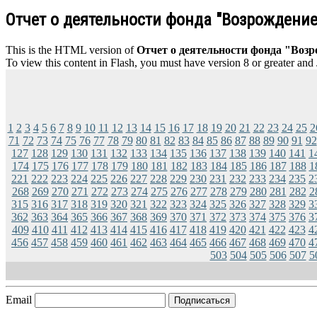
Отчет о деятельности фонда "Возрождение 
This is the HTML version of
Отчет о деятельности фонда "Возро
To view this content in Flash, you must have version 8 or greater and
1
2
3
4
5
6
7
8
9
10
11
12
13
14
15
16
17
18
19
20
21
22
23
24
25
2
71
72
73
74
75
76
77
78
79
80
81
82
83
84
85
86
87
88
89
90
91
92
127
128
129
130
131
132
133
134
135
136
137
138
139
140
141
1
174
175
176
177
178
179
180
181
182
183
184
185
186
187
188
1
221
222
223
224
225
226
227
228
229
230
231
232
233
234
235
2
268
269
270
271
272
273
274
275
276
277
278
279
280
281
282
2
315
316
317
318
319
320
321
322
323
324
325
326
327
328
329
3
362
363
364
365
366
367
368
369
370
371
372
373
374
375
376
3
409
410
411
412
413
414
415
416
417
418
419
420
421
422
423
4
456
457
458
459
460
461
462
463
464
465
466
467
468
469
470
4
503
504
505
506
507
5
Email
Подписаться