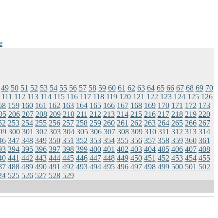
e
49
50
51
52
53
54
55
56
57
58
59
60
61
62
63
64
65
66
67
68
69
70
111
112
113
114
115
116
117
118
119
120
121
122
123
124
125
126
58
159
160
161
162
163
164
165
166
167
168
169
170
171
172
173
05
206
207
208
209
210
211
212
213
214
215
216
217
218
219
220
52
253
254
255
256
257
258
259
260
261
262
263
264
265
266
267
99
300
301
302
303
304
305
306
307
308
309
310
311
312
313
314
46
347
348
349
350
351
352
353
354
355
356
357
358
359
360
361
93
394
395
396
397
398
399
400
401
402
403
404
405
406
407
408
40
441
442
443
444
445
446
447
448
449
450
451
452
453
454
455
87
488
489
490
491
492
493
494
495
496
497
498
499
500
501
502
24
525
526
527
528
529