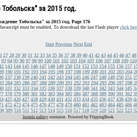
Тобольска" за 2015 год.
ждение Тобольска" за 2015 год. Page 176
 Javascript must be enabled. To download the last Flash player
click her
Start
Previous
Next
End
6
27
28
29
30
31
32
33
34
35
36
37
38
39
40
41
42
43
44
45
46
47
48
93
94
95
96
97
98
99
100
101
102
103
104
105
106
107
108
109
110
42
143
144
145
146
147
148
149
150
151
152
153
154
155
156
157
1
89
190
191
192
193
194
195
196
197
198
199
200
201
202
203
204
2
36
237
238
239
240
241
242
243
244
245
246
247
248
249
250
251
2
83
284
285
286
287
288
289
290
291
292
293
294
295
296
297
298
2
30
331
332
333
334
335
336
337
338
339
340
341
342
343
344
345
3
77
378
379
380
381
382
383
384
385
386
387
388
389
390
391
392
3
24
425
426
427
428
429
430
431
432
433
434
435
436
437
438
439
4
71
472
473
474
475
476
477
478
479
480
481
482
483
484
485
486
4
08
509
510
511
512
513
514
515
516
517
518
519
520
521
522
523
5
Joomla gallery
extension. Powered by FlippingBook.