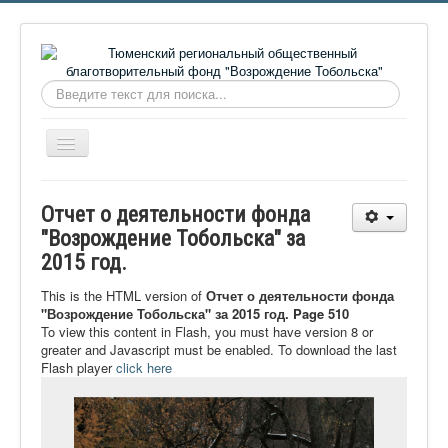
Искать...
Включить/
выключить
навигацию
Главная
Отчет о деятельности фонда
О фонде
"Возрождение Тобольска" за
2015 год.
Онлайн библиотека
Видеоматериалы
This is the HTML version of
Отчет о деятельности фонда
"Возрождение Тобольска" за 2015 год. Page 510
Контакты
To view this content in Flash, you must have version 8 or
greater and Javascript must be enabled. To download the last
Сайт проекта Достоевский
Flash player
click here
Ермаковополе.рф