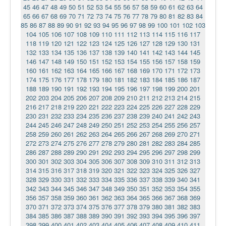
45
46
47
48
49
50
51
52
53
54
55
56
57
58
59
60
61
62
63
64
65
66
67
68
69
70
71
72
73
74
75
76
77
78
79
80
81
82
83
84
85
86
87
88
89
90
91
92
93
94
95
96
97
98
99
100
101
102
103
104
105
106
107
108
109
110
111
112
113
114
115
116
117
118
119
120
121
122
123
124
125
126
127
128
129
130
131
132
133
134
135
136
137
138
139
140
141
142
143
144
145
146
147
148
149
150
151
152
153
154
155
156
157
158
159
160
161
162
163
164
165
166
167
168
169
170
171
172
173
174
175
176
177
178
179
180
181
182
183
184
185
186
187
188
189
190
191
192
193
194
195
196
197
198
199
200
201
202
203
204
205
206
207
208
209
210
211
212
213
214
215
216
217
218
219
220
221
222
223
224
225
226
227
228
229
230
231
232
233
234
235
236
237
238
239
240
241
242
243
244
245
246
247
248
249
250
251
252
253
254
255
256
257
258
259
260
261
262
263
264
265
266
267
268
269
270
271
272
273
274
275
276
277
278
279
280
281
282
283
284
285
286
287
288
289
290
291
292
293
294
295
296
297
298
299
300
301
302
303
304
305
306
307
308
309
310
311
312
313
314
315
316
317
318
319
320
321
322
323
324
325
326
327
328
329
330
331
332
333
334
335
336
337
338
339
340
341
342
343
344
345
346
347
348
349
350
351
352
353
354
355
356
357
358
359
360
361
362
363
364
365
366
367
368
369
370
371
372
373
374
375
376
377
378
379
380
381
382
383
384
385
386
387
388
389
390
391
392
393
394
395
396
397
398
399
400
401
402
403
404
405
406
407
408
409
410
411