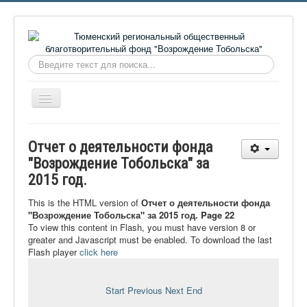
Искать...
Включить/
выключить
навигацию
Главная
Отчет о деятельности фонда
О фонде
"Возрождение Тобольска" за
2015 год.
Онлайн библиотека
Видеоматериалы
This is the HTML version of
Отчет о деятельности фонда
"Возрождение Тобольска" за 2015 год. Page 22
Контакты
To view this content in Flash, you must have version 8 or
greater and Javascript must be enabled. To download the last
Сайт проекта Достоевский
Flash player
click here
Ермаковополе.рф
Start
Previous
Next
End