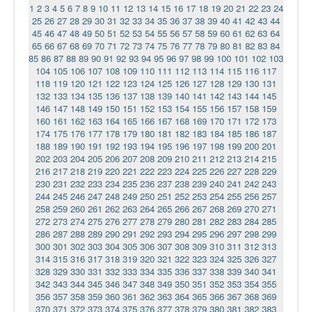
1
2
3
4
5
6
7
8
9
10
11
12
13
14
15
16
17
18
19
20
21
22
23
24
25
26
27
28
29
30
31
32
33
34
35
36
37
38
39
40
41
42
43
44
45
46
47
48
49
50
51
52
53
54
55
56
57
58
59
60
61
62
63
64
65
66
67
68
69
70
71
72
73
74
75
76
77
78
79
80
81
82
83
84
85
86
87
88
89
90
91
92
93
94
95
96
97
98
99
100
101
102
103
104
105
106
107
108
109
110
111
112
113
114
115
116
117
118
119
120
121
122
123
124
125
126
127
128
129
130
131
132
133
134
135
136
137
138
139
140
141
142
143
144
145
146
147
148
149
150
151
152
153
154
155
156
157
158
159
160
161
162
163
164
165
166
167
168
169
170
171
172
173
174
175
176
177
178
179
180
181
182
183
184
185
186
187
188
189
190
191
192
193
194
195
196
197
198
199
200
201
202
203
204
205
206
207
208
209
210
211
212
213
214
215
216
217
218
219
220
221
222
223
224
225
226
227
228
229
230
231
232
233
234
235
236
237
238
239
240
241
242
243
244
245
246
247
248
249
250
251
252
253
254
255
256
257
258
259
260
261
262
263
264
265
266
267
268
269
270
271
272
273
274
275
276
277
278
279
280
281
282
283
284
285
286
287
288
289
290
291
292
293
294
295
296
297
298
299
300
301
302
303
304
305
306
307
308
309
310
311
312
313
314
315
316
317
318
319
320
321
322
323
324
325
326
327
328
329
330
331
332
333
334
335
336
337
338
339
340
341
342
343
344
345
346
347
348
349
350
351
352
353
354
355
356
357
358
359
360
361
362
363
364
365
366
367
368
369
370
371
372
373
374
375
376
377
378
379
380
381
382
383