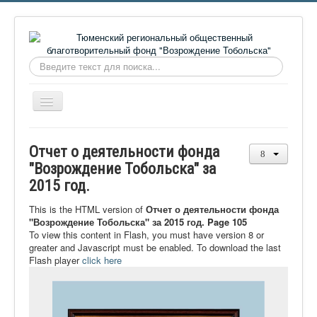
Искать...
Включить/
выключить
навигацию
Главная
Отчет о деятельности фонда
О фонде
"Возрождение Тобольска" за
2015 год.
Онлайн библиотека
Видеоматериалы
This is the HTML version of
Отчет о деятельности фонда
"Возрождение Тобольска" за 2015 год. Page 105
Контакты
To view this content in Flash, you must have version 8 or
greater and Javascript must be enabled. To download the last
Сайт проекта Достоевский
Flash player
click here
Ермаковополе.рф