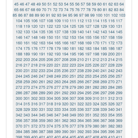
45
46
47
48
49
50
51
52
53
54
55
56
57
58
59
60
61
62
63
64
65
66
67
68
69
70
71
72
73
74
75
76
77
78
79
80
81
82
83
84
85
86
87
88
89
90
91
92
93
94
95
96
97
98
99
100
101
102
103
104
105
106
107
108
109
110
111
112
113
114
115
116
117
118
119
120
121
122
123
124
125
126
127
128
129
130
131
132
133
134
135
136
137
138
139
140
141
142
143
144
145
146
147
148
149
150
151
152
153
154
155
156
157
158
159
160
161
162
163
164
165
166
167
168
169
170
171
172
173
174
175
176
177
178
179
180
181
182
183
184
185
186
187
188
189
190
191
192
193
194
195
196
197
198
199
200
201
202
203
204
205
206
207
208
209
210
211
212
213
214
215
216
217
218
219
220
221
222
223
224
225
226
227
228
229
230
231
232
233
234
235
236
237
238
239
240
241
242
243
244
245
246
247
248
249
250
251
252
253
254
255
256
257
258
259
260
261
262
263
264
265
266
267
268
269
270
271
272
273
274
275
276
277
278
279
280
281
282
283
284
285
286
287
288
289
290
291
292
293
294
295
296
297
298
299
300
301
302
303
304
305
306
307
308
309
310
311
312
313
314
315
316
317
318
319
320
321
322
323
324
325
326
327
328
329
330
331
332
333
334
335
336
337
338
339
340
341
342
343
344
345
346
347
348
349
350
351
352
353
354
355
356
357
358
359
360
361
362
363
364
365
366
367
368
369
370
371
372
373
374
375
376
377
378
379
380
381
382
383
384
385
386
387
388
389
390
391
392
393
394
395
396
397
398
399
400
401
402
403
404
405
406
407
408
409
410
411