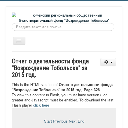
Искать...
Включить/
выключить
навигацию
Главная
Отчет о деятельности фонда
О фонде
"Возрождение Тобольска" за
2015 год.
Онлайн библиотека
Видеоматериалы
This is the HTML version of
Отчет о деятельности фонда
"Возрождение Тобольска" за 2015 год. Page 326
Контакты
To view this content in Flash, you must have version 8 or
greater and Javascript must be enabled. To download the last
Сайт проекта Достоевский
Flash player
click here
Ермаковополе.рф
Start
Previous
Next
End