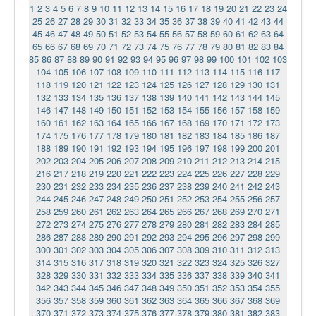
1
2
3
4
5
6
7
8
9
10
11
12
13
14
15
16
17
18
19
20
21
22
23
24
25
26
27
28
29
30
31
32
33
34
35
36
37
38
39
40
41
42
43
44
45
46
47
48
49
50
51
52
53
54
55
56
57
58
59
60
61
62
63
64
65
66
67
68
69
70
71
72
73
74
75
76
77
78
79
80
81
82
83
84
85
86
87
88
89
90
91
92
93
94
95
96
97
98
99
100
101
102
103
104
105
106
107
108
109
110
111
112
113
114
115
116
117
118
119
120
121
122
123
124
125
126
127
128
129
130
131
132
133
134
135
136
137
138
139
140
141
142
143
144
145
146
147
148
149
150
151
152
153
154
155
156
157
158
159
160
161
162
163
164
165
166
167
168
169
170
171
172
173
174
175
176
177
178
179
180
181
182
183
184
185
186
187
188
189
190
191
192
193
194
195
196
197
198
199
200
201
202
203
204
205
206
207
208
209
210
211
212
213
214
215
216
217
218
219
220
221
222
223
224
225
226
227
228
229
230
231
232
233
234
235
236
237
238
239
240
241
242
243
244
245
246
247
248
249
250
251
252
253
254
255
256
257
258
259
260
261
262
263
264
265
266
267
268
269
270
271
272
273
274
275
276
277
278
279
280
281
282
283
284
285
286
287
288
289
290
291
292
293
294
295
296
297
298
299
300
301
302
303
304
305
306
307
308
309
310
311
312
313
314
315
316
317
318
319
320
321
322
323
324
325
326
327
328
329
330
331
332
333
334
335
336
337
338
339
340
341
342
343
344
345
346
347
348
349
350
351
352
353
354
355
356
357
358
359
360
361
362
363
364
365
366
367
368
369
370
371
372
373
374
375
376
377
378
379
380
381
382
383