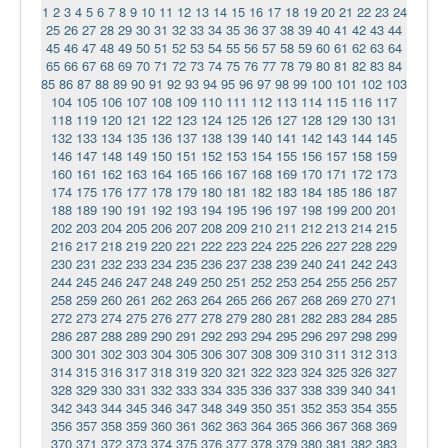
1
2
3
4
5
6
7
8
9
10
11
12
13
14
15
16
17
18
19
20
21
22
23
24
25
26
27
28
29
30
31
32
33
34
35
36
37
38
39
40
41
42
43
44
45
46
47
48
49
50
51
52
53
54
55
56
57
58
59
60
61
62
63
64
65
66
67
68
69
70
71
72
73
74
75
76
77
78
79
80
81
82
83
84
85
86
87
88
89
90
91
92
93
94
95
96
97
98
99
100
101
102
103
104
105
106
107
108
109
110
111
112
113
114
115
116
117
118
119
120
121
122
123
124
125
126
127
128
129
130
131
132
133
134
135
136
137
138
139
140
141
142
143
144
145
146
147
148
149
150
151
152
153
154
155
156
157
158
159
160
161
162
163
164
165
166
167
168
169
170
171
172
173
174
175
176
177
178
179
180
181
182
183
184
185
186
187
188
189
190
191
192
193
194
195
196
197
198
199
200
201
202
203
204
205
206
207
208
209
210
211
212
213
214
215
216
217
218
219
220
221
222
223
224
225
226
227
228
229
230
231
232
233
234
235
236
237
238
239
240
241
242
243
244
245
246
247
248
249
250
251
252
253
254
255
256
257
258
259
260
261
262
263
264
265
266
267
268
269
270
271
272
273
274
275
276
277
278
279
280
281
282
283
284
285
286
287
288
289
290
291
292
293
294
295
296
297
298
299
300
301
302
303
304
305
306
307
308
309
310
311
312
313
314
315
316
317
318
319
320
321
322
323
324
325
326
327
328
329
330
331
332
333
334
335
336
337
338
339
340
341
342
343
344
345
346
347
348
349
350
351
352
353
354
355
356
357
358
359
360
361
362
363
364
365
366
367
368
369
370
371
372
373
374
375
376
377
378
379
380
381
382
383