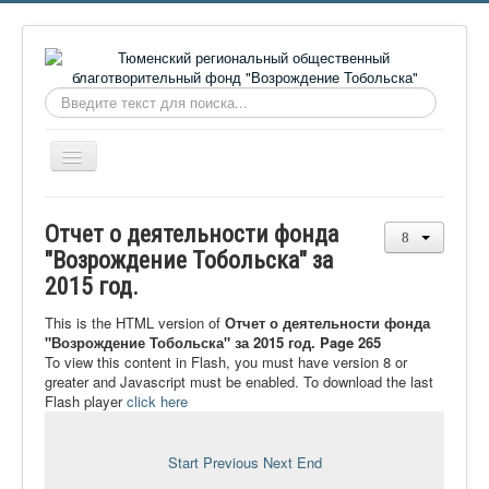
Искать...
Включить/
выключить
навигацию
Главная
Отчет о деятельности фонда
О фонде
"Возрождение Тобольска" за
2015 год.
Онлайн библиотека
Видеоматериалы
This is the HTML version of
Отчет о деятельности фонда
"Возрождение Тобольска" за 2015 год. Page 265
Контакты
To view this content in Flash, you must have version 8 or
greater and Javascript must be enabled. To download the last
Сайт проекта Достоевский
Flash player
click here
Ермаковополе.рф
Start
Previous
Next
End