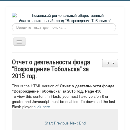
Искать...
Включить/
выключить
навигацию
Главная
Отчет о деятельности фонда
О фонде
"Возрождение Тобольска" за
2015 год.
Онлайн библиотека
Видеоматериалы
This is the HTML version of
Отчет о деятельности фонда
"Возрождение Тобольска" за 2015 год. Page 456
Контакты
To view this content in Flash, you must have version 8 or
greater and Javascript must be enabled. To download the last
Сайт проекта Достоевский
Flash player
click here
Ермаковополе.рф
Start
Previous
Next
End