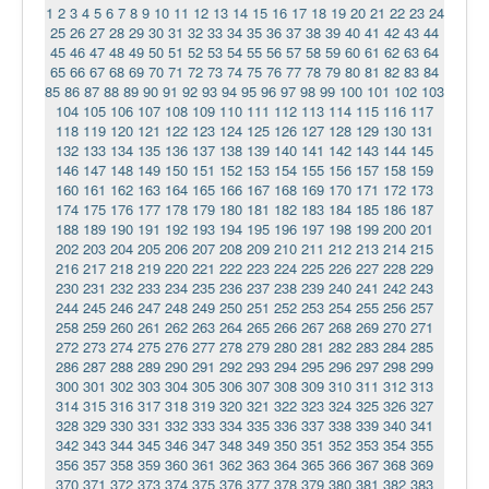
1
2
3
4
5
6
7
8
9
10
11
12
13
14
15
16
17
18
19
20
21
22
23
24
25
26
27
28
29
30
31
32
33
34
35
36
37
38
39
40
41
42
43
44
45
46
47
48
49
50
51
52
53
54
55
56
57
58
59
60
61
62
63
64
65
66
67
68
69
70
71
72
73
74
75
76
77
78
79
80
81
82
83
84
85
86
87
88
89
90
91
92
93
94
95
96
97
98
99
100
101
102
103
104
105
106
107
108
109
110
111
112
113
114
115
116
117
118
119
120
121
122
123
124
125
126
127
128
129
130
131
132
133
134
135
136
137
138
139
140
141
142
143
144
145
146
147
148
149
150
151
152
153
154
155
156
157
158
159
160
161
162
163
164
165
166
167
168
169
170
171
172
173
174
175
176
177
178
179
180
181
182
183
184
185
186
187
188
189
190
191
192
193
194
195
196
197
198
199
200
201
202
203
204
205
206
207
208
209
210
211
212
213
214
215
216
217
218
219
220
221
222
223
224
225
226
227
228
229
230
231
232
233
234
235
236
237
238
239
240
241
242
243
244
245
246
247
248
249
250
251
252
253
254
255
256
257
258
259
260
261
262
263
264
265
266
267
268
269
270
271
272
273
274
275
276
277
278
279
280
281
282
283
284
285
286
287
288
289
290
291
292
293
294
295
296
297
298
299
300
301
302
303
304
305
306
307
308
309
310
311
312
313
314
315
316
317
318
319
320
321
322
323
324
325
326
327
328
329
330
331
332
333
334
335
336
337
338
339
340
341
342
343
344
345
346
347
348
349
350
351
352
353
354
355
356
357
358
359
360
361
362
363
364
365
366
367
368
369
370
371
372
373
374
375
376
377
378
379
380
381
382
383