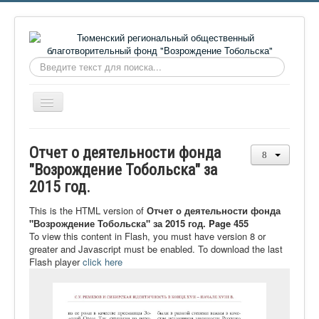
Искать...
Включить/
выключить
навигацию
Главная
Отчет о деятельности фонда
О фонде
"Возрождение Тобольска" за
2015 год.
Онлайн библиотека
Видеоматериалы
This is the HTML version of
Отчет о деятельности фонда
"Возрождение Тобольска" за 2015 год. Page 455
Контакты
To view this content in Flash, you must have version 8 or
greater and Javascript must be enabled. To download the last
Сайт проекта Достоевский
Flash player
click here
Ермаковополе.рф