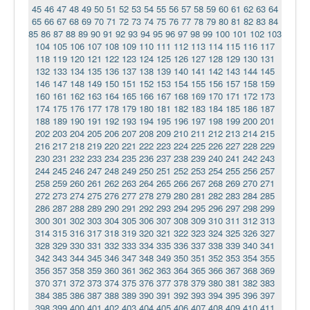
45
46
47
48
49
50
51
52
53
54
55
56
57
58
59
60
61
62
63
64
65
66
67
68
69
70
71
72
73
74
75
76
77
78
79
80
81
82
83
84
85
86
87
88
89
90
91
92
93
94
95
96
97
98
99
100
101
102
103
104
105
106
107
108
109
110
111
112
113
114
115
116
117
118
119
120
121
122
123
124
125
126
127
128
129
130
131
132
133
134
135
136
137
138
139
140
141
142
143
144
145
146
147
148
149
150
151
152
153
154
155
156
157
158
159
160
161
162
163
164
165
166
167
168
169
170
171
172
173
174
175
176
177
178
179
180
181
182
183
184
185
186
187
188
189
190
191
192
193
194
195
196
197
198
199
200
201
202
203
204
205
206
207
208
209
210
211
212
213
214
215
216
217
218
219
220
221
222
223
224
225
226
227
228
229
230
231
232
233
234
235
236
237
238
239
240
241
242
243
244
245
246
247
248
249
250
251
252
253
254
255
256
257
258
259
260
261
262
263
264
265
266
267
268
269
270
271
272
273
274
275
276
277
278
279
280
281
282
283
284
285
286
287
288
289
290
291
292
293
294
295
296
297
298
299
300
301
302
303
304
305
306
307
308
309
310
311
312
313
314
315
316
317
318
319
320
321
322
323
324
325
326
327
328
329
330
331
332
333
334
335
336
337
338
339
340
341
342
343
344
345
346
347
348
349
350
351
352
353
354
355
356
357
358
359
360
361
362
363
364
365
366
367
368
369
370
371
372
373
374
375
376
377
378
379
380
381
382
383
384
385
386
387
388
389
390
391
392
393
394
395
396
397
398
399
400
401
402
403
404
405
406
407
408
409
410
411