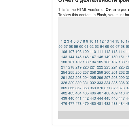
This is the HTML version of
Отчет о дея
To view this content in Flash, you must h
1
2
3
4
5
6
7
8
9
10
11
12
13
14
15
16
1
56
57
58
59
60
61
62
63
64
65
66
67
68
6
106
107
108
109
110
111
112
113
114
1
143
144
145
146
147
148
149
150
151
1
180
181
182
183
184
185
186
187
188
1
217
218
219
220
221
222
223
224
225
2
254
255
256
257
258
259
260
261
262
2
291
292
293
294
295
296
297
298
299
3
328
329
330
331
332
333
334
335
336
3
365
366
367
368
369
370
371
372
373
3
402
403
404
405
406
407
408
409
410
4
439
440
441
442
443
444
445
446
447
4
476
477
478
479
480
481
482
483
484
4