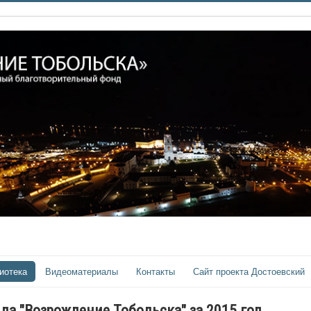
иотека
Видеоматериалы
Контакты
Сайт проекта Достоевский
да "Возрождение Тобольска" за 2015 год.