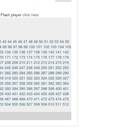
t Flash player
click here
2
43
44
45
46
47
48
49
50
51
52
53
54
55
4
95
96
97
98
99
100
101
102
103
104
105
33
134
135
136
137
138
139
140
141
142
70
171
172
173
174
175
176
177
178
179
07
208
209
210
211
212
213
214
215
216
44
245
246
247
248
249
250
251
252
253
81
282
283
284
285
286
287
288
289
290
18
319
320
321
322
323
324
325
326
327
55
356
357
358
359
360
361
362
363
364
92
393
394
395
396
397
398
399
400
401
29
430
431
432
433
434
435
436
437
438
66
467
468
469
470
471
472
473
474
475
03
504
505
506
507
508
509
510
511
512