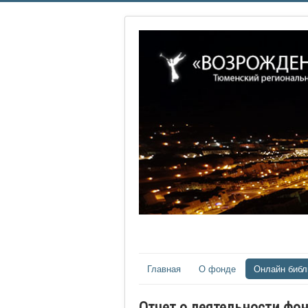
Главная
О фонде
Онлайн библ
Отчет о деятельности фон