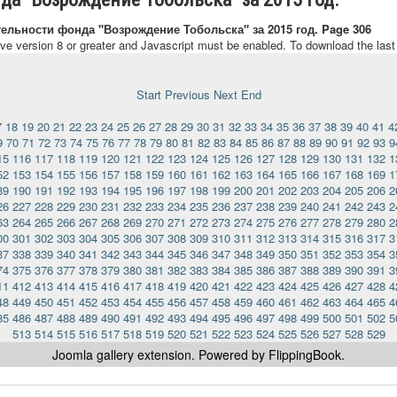
тельности фонда "Возрождение Тобольска" за 2015 год. Page 306
ave version 8 or greater and Javascript must be enabled. To download the las
Start
Previous
Next
End
7
18
19
20
21
22
23
24
25
26
27
28
29
30
31
32
33
34
35
36
37
38
39
40
41
4
9
70
71
72
73
74
75
76
77
78
79
80
81
82
83
84
85
86
87
88
89
90
91
92
93
9
15
116
117
118
119
120
121
122
123
124
125
126
127
128
129
130
131
132
1
52
153
154
155
156
157
158
159
160
161
162
163
164
165
166
167
168
169
1
89
190
191
192
193
194
195
196
197
198
199
200
201
202
203
204
205
206
2
26
227
228
229
230
231
232
233
234
235
236
237
238
239
240
241
242
243
2
63
264
265
266
267
268
269
270
271
272
273
274
275
276
277
278
279
280
2
00
301
302
303
304
305
306
307
308
309
310
311
312
313
314
315
316
317
3
37
338
339
340
341
342
343
344
345
346
347
348
349
350
351
352
353
354
3
74
375
376
377
378
379
380
381
382
383
384
385
386
387
388
389
390
391
3
11
412
413
414
415
416
417
418
419
420
421
422
423
424
425
426
427
428
4
48
449
450
451
452
453
454
455
456
457
458
459
460
461
462
463
464
465
4
85
486
487
488
489
490
491
492
493
494
495
496
497
498
499
500
501
502
5
513
514
515
516
517
518
519
520
521
522
523
524
525
526
527
528
529
Joomla gallery
extension. Powered by FlippingBook.