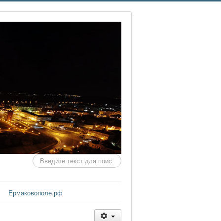
Искать...
Ермаковополе.рф