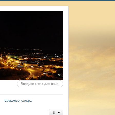
Искать...
Ермаковополе.рф