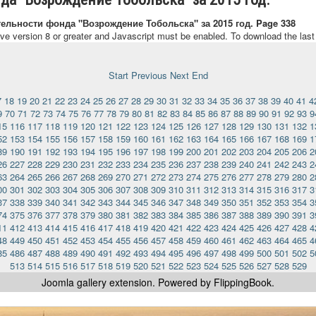
тельности фонда "Возрождение Тобольска" за 2015 год. Page 338
ave version 8 or greater and Javascript must be enabled. To download the las
Start
Previous
Next
End
7
18
19
20
21
22
23
24
25
26
27
28
29
30
31
32
33
34
35
36
37
38
39
40
41
4
9
70
71
72
73
74
75
76
77
78
79
80
81
82
83
84
85
86
87
88
89
90
91
92
93
9
15
116
117
118
119
120
121
122
123
124
125
126
127
128
129
130
131
132
1
52
153
154
155
156
157
158
159
160
161
162
163
164
165
166
167
168
169
1
89
190
191
192
193
194
195
196
197
198
199
200
201
202
203
204
205
206
2
26
227
228
229
230
231
232
233
234
235
236
237
238
239
240
241
242
243
2
63
264
265
266
267
268
269
270
271
272
273
274
275
276
277
278
279
280
2
00
301
302
303
304
305
306
307
308
309
310
311
312
313
314
315
316
317
3
37
338
339
340
341
342
343
344
345
346
347
348
349
350
351
352
353
354
3
74
375
376
377
378
379
380
381
382
383
384
385
386
387
388
389
390
391
3
11
412
413
414
415
416
417
418
419
420
421
422
423
424
425
426
427
428
4
48
449
450
451
452
453
454
455
456
457
458
459
460
461
462
463
464
465
4
85
486
487
488
489
490
491
492
493
494
495
496
497
498
499
500
501
502
5
513
514
515
516
517
518
519
520
521
522
523
524
525
526
527
528
529
Joomla gallery
extension. Powered by FlippingBook.