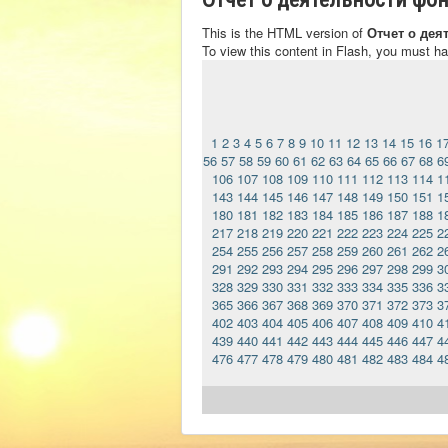
This is the HTML version of
Отчет о дея
To view this content in Flash, you must h
1
2
3
4
5
6
7
8
9
10
11
12
13
14
15
16
1
56
57
58
59
60
61
62
63
64
65
66
67
68
6
106
107
108
109
110
111
112
113
114
1
143
144
145
146
147
148
149
150
151
1
180
181
182
183
184
185
186
187
188
1
217
218
219
220
221
222
223
224
225
2
254
255
256
257
258
259
260
261
262
2
291
292
293
294
295
296
297
298
299
3
328
329
330
331
332
333
334
335
336
3
365
366
367
368
369
370
371
372
373
3
402
403
404
405
406
407
408
409
410
4
439
440
441
442
443
444
445
446
447
4
476
477
478
479
480
481
482
483
484
4