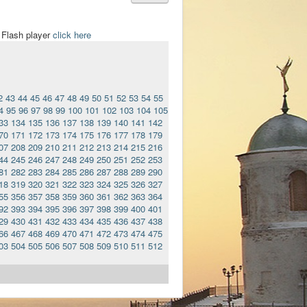
t Flash player
click here
2
43
44
45
46
47
48
49
50
51
52
53
54
55
4
95
96
97
98
99
100
101
102
103
104
105
33
134
135
136
137
138
139
140
141
142
70
171
172
173
174
175
176
177
178
179
07
208
209
210
211
212
213
214
215
216
44
245
246
247
248
249
250
251
252
253
81
282
283
284
285
286
287
288
289
290
18
319
320
321
322
323
324
325
326
327
55
356
357
358
359
360
361
362
363
364
92
393
394
395
396
397
398
399
400
401
29
430
431
432
433
434
435
436
437
438
66
467
468
469
470
471
472
473
474
475
03
504
505
506
507
508
509
510
511
512