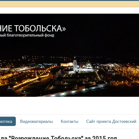
иотека
Видеоматериалы
Контакты
Сайт проекта Достоевский
да "Возрождение Тобольска" за 2015 год.