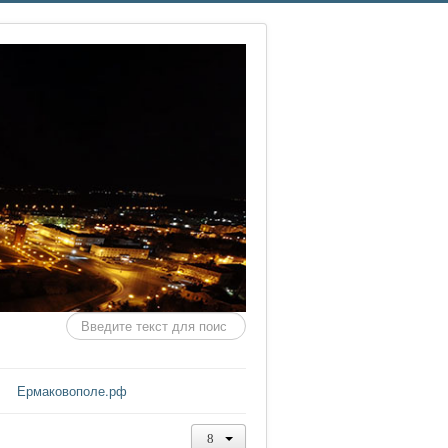
Искать...
Ермаковополе.рф