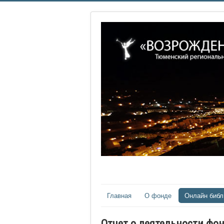
Главная
О фонде
Онлайн библ
Отчет о деятельности фон