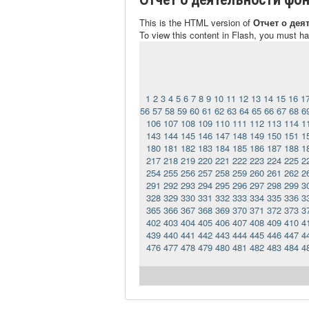
This is the HTML version of
Отчет о дея
To view this content in Flash, you must h
1
2
3
4
5
6
7
8
9
10
11
12
13
14
15
16
1
56
57
58
59
60
61
62
63
64
65
66
67
68
6
106
107
108
109
110
111
112
113
114
1
143
144
145
146
147
148
149
150
151
1
180
181
182
183
184
185
186
187
188
1
217
218
219
220
221
222
223
224
225
2
254
255
256
257
258
259
260
261
262
2
291
292
293
294
295
296
297
298
299
3
328
329
330
331
332
333
334
335
336
3
365
366
367
368
369
370
371
372
373
3
402
403
404
405
406
407
408
409
410
4
439
440
441
442
443
444
445
446
447
4
476
477
478
479
480
481
482
483
484
4