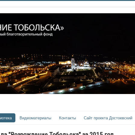
иотека
Видеоматериалы
Контакты
Сайт проекта Достоевский
да "Возрождение Тобольска" за 2015 год.