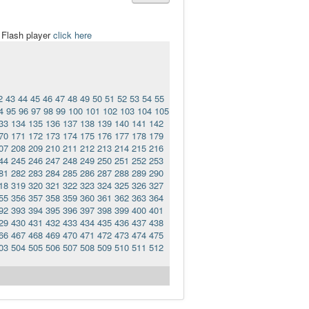
t Flash player
click here
2
43
44
45
46
47
48
49
50
51
52
53
54
55
4
95
96
97
98
99
100
101
102
103
104
105
33
134
135
136
137
138
139
140
141
142
70
171
172
173
174
175
176
177
178
179
07
208
209
210
211
212
213
214
215
216
44
245
246
247
248
249
250
251
252
253
81
282
283
284
285
286
287
288
289
290
18
319
320
321
322
323
324
325
326
327
55
356
357
358
359
360
361
362
363
364
92
393
394
395
396
397
398
399
400
401
29
430
431
432
433
434
435
436
437
438
66
467
468
469
470
471
472
473
474
475
03
504
505
506
507
508
509
510
511
512