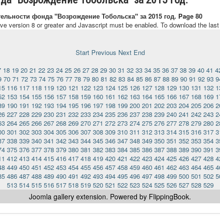
тельности фонда "Возрождение Тобольска" за 2015 год. Page 80
ave version 8 or greater and Javascript must be enabled. To download the las
Start
Previous
Next
End
7
18
19
20
21
22
23
24
25
26
27
28
29
30
31
32
33
34
35
36
37
38
39
40
41
4
9
70
71
72
73
74
75
76
77
78
79
80
81
82
83
84
85
86
87
88
89
90
91
92
93
9
15
116
117
118
119
120
121
122
123
124
125
126
127
128
129
130
131
132
1
52
153
154
155
156
157
158
159
160
161
162
163
164
165
166
167
168
169
1
89
190
191
192
193
194
195
196
197
198
199
200
201
202
203
204
205
206
2
26
227
228
229
230
231
232
233
234
235
236
237
238
239
240
241
242
243
2
63
264
265
266
267
268
269
270
271
272
273
274
275
276
277
278
279
280
2
00
301
302
303
304
305
306
307
308
309
310
311
312
313
314
315
316
317
3
37
338
339
340
341
342
343
344
345
346
347
348
349
350
351
352
353
354
3
74
375
376
377
378
379
380
381
382
383
384
385
386
387
388
389
390
391
3
11
412
413
414
415
416
417
418
419
420
421
422
423
424
425
426
427
428
4
48
449
450
451
452
453
454
455
456
457
458
459
460
461
462
463
464
465
4
85
486
487
488
489
490
491
492
493
494
495
496
497
498
499
500
501
502
5
513
514
515
516
517
518
519
520
521
522
523
524
525
526
527
528
529
Joomla gallery
extension. Powered by FlippingBook.