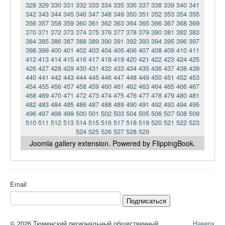
328
329
330
331
332
333
334
335
336
337
338
339
340
341
342
343
344
345
346
347
348
349
350
351
352
353
354
355
356
357
358
359
360
361
362
363
364
365
366
367
368
369
370
371
372
373
374
375
376
377
378
379
380
381
382
383
384
385
386
387
388
389
390
391
392
393
394
395
396
397
398
399
400
401
402
403
404
405
406
407
408
409
410
411
412
413
414
415
416
417
418
419
420
421
422
423
424
425
426
427
428
429
430
431
432
433
434
435
436
437
438
439
440
441
442
443
444
445
446
447
448
449
450
451
452
453
454
455
456
457
458
459
460
461
462
463
464
465
466
467
468
469
470
471
472
473
474
475
476
477
478
479
480
481
482
483
484
485
486
487
488
489
490
491
492
493
494
495
496
497
498
499
500
501
502
503
504
505
506
507
508
509
510
511
512
513
514
515
516
517
518
519
520
521
522
523
524
525
526
527
528
529
Joomla gallery
extension. Powered by FlippingBook.
Email
Подписаться
© 2026 Тюменский региональный общественный
Наверх