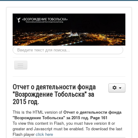
Искать...
Включить/
выключить
навигацию
Главная
Отчет о деятельности фонда
О фонде
"Возрождение Тобольска" за
2015 год.
Онлайн библиотека
Видеоматериалы
This is the HTML version of
Отчет о деятельности фонда
"Возрождение Тобольска" за 2015 год. Page 161
Контакты
To view this content in Flash, you must have version 8 or
greater and Javascript must be enabled. To download the last
Сайт проекта Достоевский
Flash player
click here