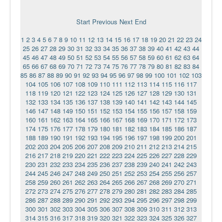
Ермаковополе.рф
Start
Previous
Next
End
1
2
3
4
5
6
7
8
9
10
11
12
13
14
15
16
17
18
19
20
21
22
23
24
25
26
27
28
29
30
31
32
33
34
35
36
37
38
39
40
41
42
43
44
45
46
47
48
49
50
51
52
53
54
55
56
57
58
59
60
61
62
63
64
65
66
67
68
69
70
71
72
73
74
75
76
77
78
79
80
81
82
83
84
85
86
87
88
89
90
91
92
93
94
95
96
97
98
99
100
101
102
103
104
105
106
107
108
109
110
111
112
113
114
115
116
117
118
119
120
121
122
123
124
125
126
127
128
129
130
131
132
133
134
135
136
137
138
139
140
141
142
143
144
145
146
147
148
149
150
151
152
153
154
155
156
157
158
159
160
161
162
163
164
165
166
167
168
169
170
171
172
173
174
175
176
177
178
179
180
181
182
183
184
185
186
187
188
189
190
191
192
193
194
195
196
197
198
199
200
201
202
203
204
205
206
207
208
209
210
211
212
213
214
215
216
217
218
219
220
221
222
223
224
225
226
227
228
229
230
231
232
233
234
235
236
237
238
239
240
241
242
243
244
245
246
247
248
249
250
251
252
253
254
255
256
257
258
259
260
261
262
263
264
265
266
267
268
269
270
271
272
273
274
275
276
277
278
279
280
281
282
283
284
285
286
287
288
289
290
291
292
293
294
295
296
297
298
299
300
301
302
303
304
305
306
307
308
309
310
311
312
313
314
315
316
317
318
319
320
321
322
323
324
325
326
327