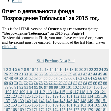
E-mail
Отчет о деятельности фонда
"Возрождение Тобольска" за 2015 год.
This is the HTML version of
Отчет о деятельности фонда
"Возрождение Тобольска" за 2015 год. Page 91
To view this content in Flash, you must have version 8 or greater
and Javascript must be enabled. To download the last Flash player
click here
Start
Previous
Next
End
1
2
3
4
5
6
7
8
9
10
11
12
13
14
15
16
17
18
19
20
21
22
23
24
25
26
27
28
29
30
31
32
33
34
35
36
37
38
39
40
41
42
43
44
45
46
47
48
49
50
51
52
53
54
55
56
57
58
59
60
61
62
63
64
65
66
67
68
69
70
71
72
73
74
75
76
77
78
79
80
81
82
83
84
85
86
87
88
89
90
91
92
93
94
95
96
97
98
99
100
101
102
103
104
105
106
107
108
109
110
111
112
113
114
115
116
117
118
119
120
121
122
123
124
125
126
127
128
129
130
131
132
133
134
135
136
137
138
139
140
141
142
143
144
145
146
147
148
149
150
151
152
153
154
155
156
157
158
159
160
161
162
163
164
165
166
167
168
169
170
171
172
173
174
175
176
177
178
179
180
181