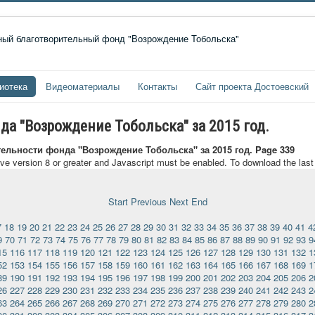
иотека
Видеоматериалы
Контакты
Сайт проекта Достоевский
да "Возрождение Тобольска" за 2015 год.
тельности фонда "Возрождение Тобольска" за 2015 год. Page 339
ave version 8 or greater and Javascript must be enabled. To download the las
Start
Previous
Next
End
7
18
19
20
21
22
23
24
25
26
27
28
29
30
31
32
33
34
35
36
37
38
39
40
41
4
9
70
71
72
73
74
75
76
77
78
79
80
81
82
83
84
85
86
87
88
89
90
91
92
93
9
15
116
117
118
119
120
121
122
123
124
125
126
127
128
129
130
131
132
1
52
153
154
155
156
157
158
159
160
161
162
163
164
165
166
167
168
169
1
89
190
191
192
193
194
195
196
197
198
199
200
201
202
203
204
205
206
2
26
227
228
229
230
231
232
233
234
235
236
237
238
239
240
241
242
243
2
63
264
265
266
267
268
269
270
271
272
273
274
275
276
277
278
279
280
2