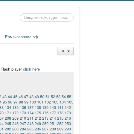
Искать...
Ермаковополе.рф
t Flash player
click here
2
43
44
45
46
47
48
49
50
51
52
53
54
55
4
95
96
97
98
99
100
101
102
103
104
105
33
134
135
136
137
138
139
140
141
142
70
171
172
173
174
175
176
177
178
179
07
208
209
210
211
212
213
214
215
216
44
245
246
247
248
249
250
251
252
253
81
282
283
284
285
286
287
288
289
290