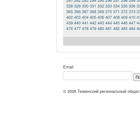
291
292
293
294
295
296
297
298
299
3
328
329
330
331
332
333
334
335
336
3
365
366
367
368
369
370
371
372
373
3
402
403
404
405
406
407
408
409
410
4
439
440
441
442
443
444
445
446
447
4
476
477
478
479
480
481
482
483
484
4
Email
П
© 2026 Тюменский региональный общес