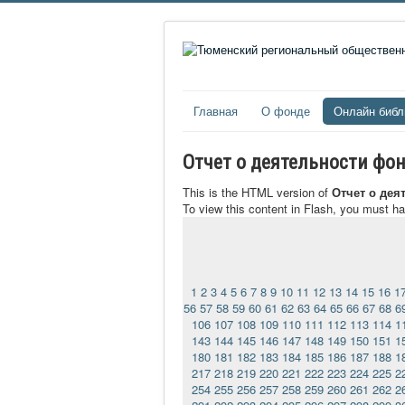
Главная
О фонде
Онлайн библ
Отчет о деятельности фон
This is the HTML version of
Отчет о дея
To view this content in Flash, you must h
1
2
3
4
5
6
7
8
9
10
11
12
13
14
15
16
1
56
57
58
59
60
61
62
63
64
65
66
67
68
6
106
107
108
109
110
111
112
113
114
1
143
144
145
146
147
148
149
150
151
1
180
181
182
183
184
185
186
187
188
1
217
218
219
220
221
222
223
224
225
2
254
255
256
257
258
259
260
261
262
2