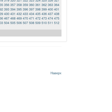
18
319
320
321
322
323
324
325
326
327
55
356
357
358
359
360
361
362
363
364
92
393
394
395
396
397
398
399
400
401
29
430
431
432
433
434
435
436
437
438
66
467
468
469
470
471
472
473
474
475
03
504
505
506
507
508
509
510
511
512
Наверх