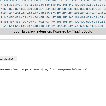
00
301
302
303
304
305
306
307
308
309
310
311
312
313
314
315
316
317
3
37
338
339
340
341
342
343
344
345
346
347
348
349
350
351
352
353
354
3
74
375
376
377
378
379
380
381
382
383
384
385
386
387
388
389
390
391
3
11
412
413
414
415
416
417
418
419
420
421
422
423
424
425
426
427
428
4
48
449
450
451
452
453
454
455
456
457
458
459
460
461
462
463
464
465
4
85
486
487
488
489
490
491
492
493
494
495
496
497
498
499
500
501
502
5
513
514
515
516
517
518
519
520
521
522
523
524
525
526
527
528
529
Joomla gallery
extension. Powered by FlippingBook.
одписаться
твенный благотворительный фонд "Возрождение Тобольска"