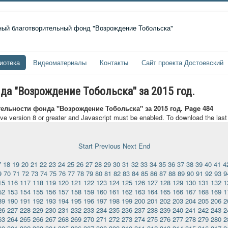
иотека
Видеоматериалы
Контакты
Сайт проекта Достоевский
да "Возрождение Тобольска" за 2015 год.
тельности фонда "Возрождение Тобольска" за 2015 год. Page 484
ave version 8 or greater and Javascript must be enabled. To download the las
Start
Previous
Next
End
7
18
19
20
21
22
23
24
25
26
27
28
29
30
31
32
33
34
35
36
37
38
39
40
41
4
9
70
71
72
73
74
75
76
77
78
79
80
81
82
83
84
85
86
87
88
89
90
91
92
93
9
15
116
117
118
119
120
121
122
123
124
125
126
127
128
129
130
131
132
1
52
153
154
155
156
157
158
159
160
161
162
163
164
165
166
167
168
169
1
89
190
191
192
193
194
195
196
197
198
199
200
201
202
203
204
205
206
2
26
227
228
229
230
231
232
233
234
235
236
237
238
239
240
241
242
243
2
63
264
265
266
267
268
269
270
271
272
273
274
275
276
277
278
279
280
2