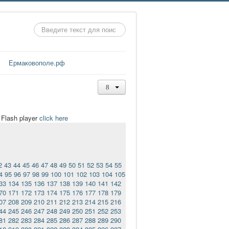
Искать...
Ермаковополе.рф
t Flash player
click here
2
43
44
45
46
47
48
49
50
51
52
53
54
55
4
95
96
97
98
99
100
101
102
103
104
105
33
134
135
136
137
138
139
140
141
142
70
171
172
173
174
175
176
177
178
179
07
208
209
210
211
212
213
214
215
216
44
245
246
247
248
249
250
251
252
253
81
282
283
284
285
286
287
288
289
290