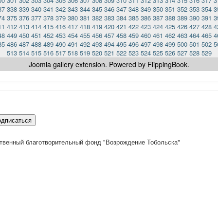
00
301
302
303
304
305
306
307
308
309
310
311
312
313
314
315
316
317
3
37
338
339
340
341
342
343
344
345
346
347
348
349
350
351
352
353
354
3
74
375
376
377
378
379
380
381
382
383
384
385
386
387
388
389
390
391
3
11
412
413
414
415
416
417
418
419
420
421
422
423
424
425
426
427
428
4
48
449
450
451
452
453
454
455
456
457
458
459
460
461
462
463
464
465
4
85
486
487
488
489
490
491
492
493
494
495
496
497
498
499
500
501
502
5
513
514
515
516
517
518
519
520
521
522
523
524
525
526
527
528
529
Joomla gallery
extension. Powered by FlippingBook.
одписаться
твенный благотворительный фонд "Возрождение Тобольска"