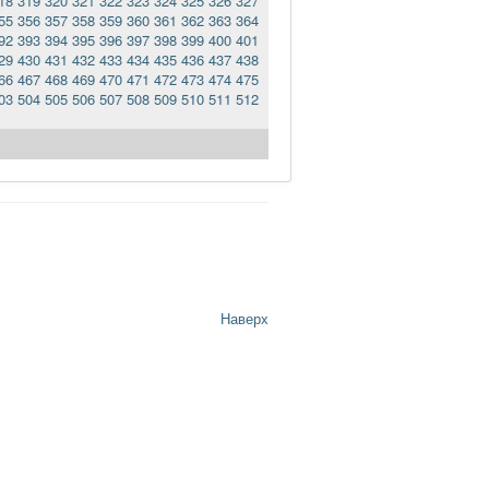
18
319
320
321
322
323
324
325
326
327
55
356
357
358
359
360
361
362
363
364
92
393
394
395
396
397
398
399
400
401
29
430
431
432
433
434
435
436
437
438
66
467
468
469
470
471
472
473
474
475
03
504
505
506
507
508
509
510
511
512
Наверх