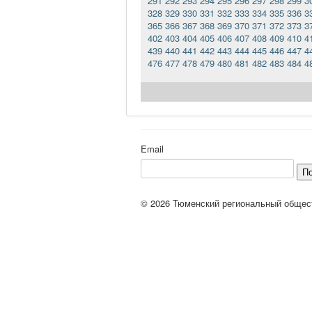
291
292
293
294
295
296
297
298
299
3
328
329
330
331
332
333
334
335
336
3
365
366
367
368
369
370
371
372
373
3
402
403
404
405
406
407
408
409
410
4
439
440
441
442
443
444
445
446
447
4
476
477
478
479
480
481
482
483
484
4
Email
П
© 2026 Тюменский региональный общес