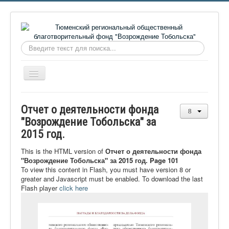
Искать...
Включить/
выключить
навигацию
Главная
Отчет о деятельности фонда
О фонде
"Возрождение Тобольска" за
2015 год.
Онлайн библиотека
Видеоматериалы
This is the HTML version of
Отчет о деятельности фонда
"Возрождение Тобольска" за 2015 год. Page 101
Контакты
To view this content in Flash, you must have version 8 or
greater and Javascript must be enabled. To download the last
Сайт проекта Достоевский
Flash player
click here
Ермаковополе.рф