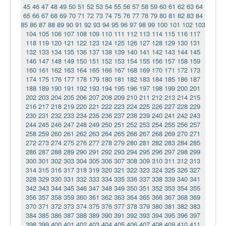
45
46
47
48
49
50
51
52
53
54
55
56
57
58
59
60
61
62
63
64
65
66
67
68
69
70
71
72
73
74
75
76
77
78
79
80
81
82
83
84
85
86
87
88
89
90
91
92
93
94
95
96
97
98
99
100
101
102
103
104
105
106
107
108
109
110
111
112
113
114
115
116
117
118
119
120
121
122
123
124
125
126
127
128
129
130
131
132
133
134
135
136
137
138
139
140
141
142
143
144
145
146
147
148
149
150
151
152
153
154
155
156
157
158
159
160
161
162
163
164
165
166
167
168
169
170
171
172
173
174
175
176
177
178
179
180
181
182
183
184
185
186
187
188
189
190
191
192
193
194
195
196
197
198
199
200
201
202
203
204
205
206
207
208
209
210
211
212
213
214
215
216
217
218
219
220
221
222
223
224
225
226
227
228
229
230
231
232
233
234
235
236
237
238
239
240
241
242
243
244
245
246
247
248
249
250
251
252
253
254
255
256
257
258
259
260
261
262
263
264
265
266
267
268
269
270
271
272
273
274
275
276
277
278
279
280
281
282
283
284
285
286
287
288
289
290
291
292
293
294
295
296
297
298
299
300
301
302
303
304
305
306
307
308
309
310
311
312
313
314
315
316
317
318
319
320
321
322
323
324
325
326
327
328
329
330
331
332
333
334
335
336
337
338
339
340
341
342
343
344
345
346
347
348
349
350
351
352
353
354
355
356
357
358
359
360
361
362
363
364
365
366
367
368
369
370
371
372
373
374
375
376
377
378
379
380
381
382
383
384
385
386
387
388
389
390
391
392
393
394
395
396
397
398
399
400
401
402
403
404
405
406
407
408
409
410
411