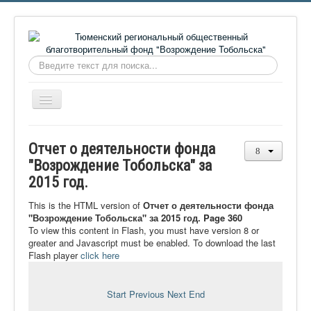
Искать...
Включить/
выключить
навигацию
Главная
Отчет о деятельности фонда
О фонде
"Возрождение Тобольска" за
2015 год.
Онлайн библиотека
Видеоматериалы
This is the HTML version of
Отчет о деятельности фонда
"Возрождение Тобольска" за 2015 год. Page 360
Контакты
To view this content in Flash, you must have version 8 or
greater and Javascript must be enabled. To download the last
Сайт проекта Достоевский
Flash player
click here
Ермаковополе.рф
Start
Previous
Next
End