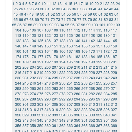
1
2
3
4
5
6
7
8
9
10
11
12
13
14
15
16
17
18
19
20
21
22
23
24
25
26
27
28
29
30
31
32
33
34
35
36
37
38
39
40
41
42
43
44
45
46
47
48
49
50
51
52
53
54
55
56
57
58
59
60
61
62
63
64
65
66
67
68
69
70
71
72
73
74
75
76
77
78
79
80
81
82
83
84
85
86
87
88
89
90
91
92
93
94
95
96
97
98
99
100
101
102
103
104
105
106
107
108
109
110
111
112
113
114
115
116
117
118
119
120
121
122
123
124
125
126
127
128
129
130
131
132
133
134
135
136
137
138
139
140
141
142
143
144
145
146
147
148
149
150
151
152
153
154
155
156
157
158
159
160
161
162
163
164
165
166
167
168
169
170
171
172
173
174
175
176
177
178
179
180
181
182
183
184
185
186
187
188
189
190
191
192
193
194
195
196
197
198
199
200
201
202
203
204
205
206
207
208
209
210
211
212
213
214
215
216
217
218
219
220
221
222
223
224
225
226
227
228
229
230
231
232
233
234
235
236
237
238
239
240
241
242
243
244
245
246
247
248
249
250
251
252
253
254
255
256
257
258
259
260
261
262
263
264
265
266
267
268
269
270
271
272
273
274
275
276
277
278
279
280
281
282
283
284
285
286
287
288
289
290
291
292
293
294
295
296
297
298
299
300
301
302
303
304
305
306
307
308
309
310
311
312
313
314
315
316
317
318
319
320
321
322
323
324
325
326
327
328
329
330
331
332
333
334
335
336
337
338
339
340
341
342
343
344
345
346
347
348
349
350
351
352
353
354
355
356
357
358
359
360
361
362
363
364
365
366
367
368
369
370
371
372
373
374
375
376
377
378
379
380
381
382
383