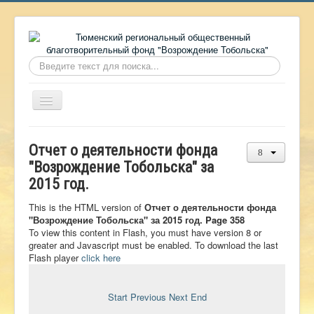
Искать...
Включить/
выключить
навигацию
Главная
Отчет о деятельности фонда
О фонде
"Возрождение Тобольска" за
2015 год.
Онлайн библиотека
Видеоматериалы
This is the HTML version of
Отчет о деятельности фонда
"Возрождение Тобольска" за 2015 год. Page 358
Контакты
To view this content in Flash, you must have version 8 or
greater and Javascript must be enabled. To download the last
Сайт проекта Достоевский
Flash player
click here
Ермаковополе.рф
Start
Previous
Next
End