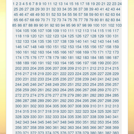
1
2
3
4
5
6
7
8
9
10
11
12
13
14
15
16
17
18
19
20
21
22
23
24
25
26
27
28
29
30
31
32
33
34
35
36
37
38
39
40
41
42
43
44
45
46
47
48
49
50
51
52
53
54
55
56
57
58
59
60
61
62
63
64
65
66
67
68
69
70
71
72
73
74
75
76
77
78
79
80
81
82
83
84
85
86
87
88
89
90
91
92
93
94
95
96
97
98
99
100
101
102
103
104
105
106
107
108
109
110
111
112
113
114
115
116
117
118
119
120
121
122
123
124
125
126
127
128
129
130
131
132
133
134
135
136
137
138
139
140
141
142
143
144
145
146
147
148
149
150
151
152
153
154
155
156
157
158
159
160
161
162
163
164
165
166
167
168
169
170
171
172
173
174
175
176
177
178
179
180
181
182
183
184
185
186
187
188
189
190
191
192
193
194
195
196
197
198
199
200
201
202
203
204
205
206
207
208
209
210
211
212
213
214
215
216
217
218
219
220
221
222
223
224
225
226
227
228
229
230
231
232
233
234
235
236
237
238
239
240
241
242
243
244
245
246
247
248
249
250
251
252
253
254
255
256
257
258
259
260
261
262
263
264
265
266
267
268
269
270
271
272
273
274
275
276
277
278
279
280
281
282
283
284
285
286
287
288
289
290
291
292
293
294
295
296
297
298
299
300
301
302
303
304
305
306
307
308
309
310
311
312
313
314
315
316
317
318
319
320
321
322
323
324
325
326
327
328
329
330
331
332
333
334
335
336
337
338
339
340
341
342
343
344
345
346
347
348
349
350
351
352
353
354
355
356
357
358
359
360
361
362
363
364
365
366
367
368
369
370
371
372
373
374
375
376
377
378
379
380
381
382
383