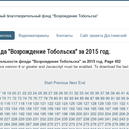
иотека
Видеоматериалы
Контакты
Сайт проекта Достоевский
да "Возрождение Тобольска" за 2015 год.
тельности фонда "Возрождение Тобольска" за 2015 год. Page 452
ave version 8 or greater and Javascript must be enabled. To download the las
Start
Previous
Next
End
7
18
19
20
21
22
23
24
25
26
27
28
29
30
31
32
33
34
35
36
37
38
39
40
41
4
9
70
71
72
73
74
75
76
77
78
79
80
81
82
83
84
85
86
87
88
89
90
91
92
93
9
15
116
117
118
119
120
121
122
123
124
125
126
127
128
129
130
131
132
1
52
153
154
155
156
157
158
159
160
161
162
163
164
165
166
167
168
169
1
89
190
191
192
193
194
195
196
197
198
199
200
201
202
203
204
205
206
2
26
227
228
229
230
231
232
233
234
235
236
237
238
239
240
241
242
243
2
63
264
265
266
267
268
269
270
271
272
273
274
275
276
277
278
279
280
2