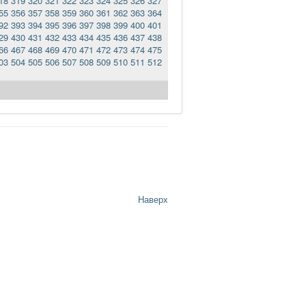
18
319
320
321
322
323
324
325
326
327
55
356
357
358
359
360
361
362
363
364
92
393
394
395
396
397
398
399
400
401
29
430
431
432
433
434
435
436
437
438
66
467
468
469
470
471
472
473
474
475
03
504
505
506
507
508
509
510
511
512
Наверх