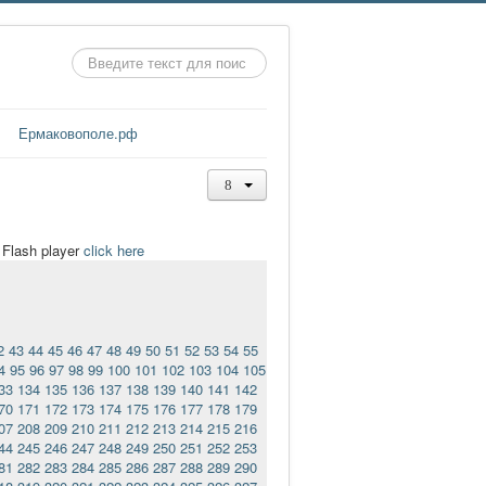
Искать...
Ермаковополе.рф
t Flash player
click here
2
43
44
45
46
47
48
49
50
51
52
53
54
55
4
95
96
97
98
99
100
101
102
103
104
105
33
134
135
136
137
138
139
140
141
142
70
171
172
173
174
175
176
177
178
179
07
208
209
210
211
212
213
214
215
216
44
245
246
247
248
249
250
251
252
253
81
282
283
284
285
286
287
288
289
290