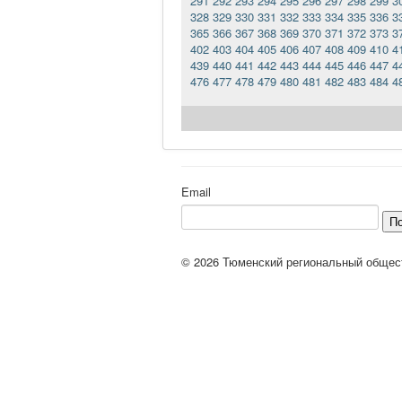
291
292
293
294
295
296
297
298
299
3
328
329
330
331
332
333
334
335
336
3
365
366
367
368
369
370
371
372
373
3
402
403
404
405
406
407
408
409
410
4
439
440
441
442
443
444
445
446
447
4
476
477
478
479
480
481
482
483
484
4
Email
П
© 2026 Тюменский региональный общес