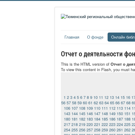
Главная
О фонде
Онлайн библ
Отчет о деятельности фон
This is the HTML version of
Отчет о дея
To view this content in Flash, you must h
1
2
3
4
5
6
7
8
9
10
11
12
13
14
15
16
1
56
57
58
59
60
61
62
63
64
65
66
67
68
6
106
107
108
109
110
111
112
113
114
1
143
144
145
146
147
148
149
150
151
1
180
181
182
183
184
185
186
187
188
1
217
218
219
220
221
222
223
224
225
2
254
255
256
257
258
259
260
261
262
2