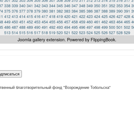
00
301
302
303
304
305
306
307
308
309
310
311
312
313
314
315
316
317
3
37
338
339
340
341
342
343
344
345
346
347
348
349
350
351
352
353
354
3
74
375
376
377
378
379
380
381
382
383
384
385
386
387
388
389
390
391
3
11
412
413
414
415
416
417
418
419
420
421
422
423
424
425
426
427
428
4
48
449
450
451
452
453
454
455
456
457
458
459
460
461
462
463
464
465
4
85
486
487
488
489
490
491
492
493
494
495
496
497
498
499
500
501
502
5
513
514
515
516
517
518
519
520
521
522
523
524
525
526
527
528
529
Joomla gallery
extension. Powered by FlippingBook.
одписаться
твенный благотворительный фонд "Возрождение Тобольска"