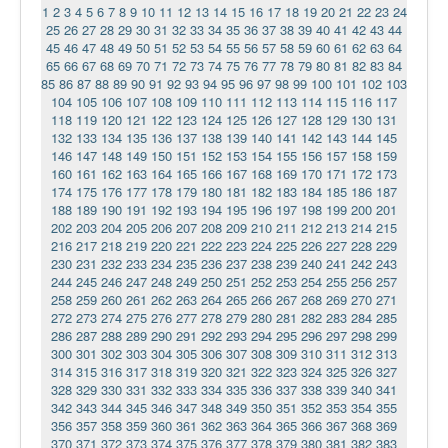
1
2
3
4
5
6
7
8
9
10
11
12
13
14
15
16
17
18
19
20
21
22
23
24
25
26
27
28
29
30
31
32
33
34
35
36
37
38
39
40
41
42
43
44
45
46
47
48
49
50
51
52
53
54
55
56
57
58
59
60
61
62
63
64
65
66
67
68
69
70
71
72
73
74
75
76
77
78
79
80
81
82
83
84
85
86
87
88
89
90
91
92
93
94
95
96
97
98
99
100
101
102
103
104
105
106
107
108
109
110
111
112
113
114
115
116
117
118
119
120
121
122
123
124
125
126
127
128
129
130
131
132
133
134
135
136
137
138
139
140
141
142
143
144
145
146
147
148
149
150
151
152
153
154
155
156
157
158
159
160
161
162
163
164
165
166
167
168
169
170
171
172
173
174
175
176
177
178
179
180
181
182
183
184
185
186
187
188
189
190
191
192
193
194
195
196
197
198
199
200
201
202
203
204
205
206
207
208
209
210
211
212
213
214
215
216
217
218
219
220
221
222
223
224
225
226
227
228
229
230
231
232
233
234
235
236
237
238
239
240
241
242
243
244
245
246
247
248
249
250
251
252
253
254
255
256
257
258
259
260
261
262
263
264
265
266
267
268
269
270
271
272
273
274
275
276
277
278
279
280
281
282
283
284
285
286
287
288
289
290
291
292
293
294
295
296
297
298
299
300
301
302
303
304
305
306
307
308
309
310
311
312
313
314
315
316
317
318
319
320
321
322
323
324
325
326
327
328
329
330
331
332
333
334
335
336
337
338
339
340
341
342
343
344
345
346
347
348
349
350
351
352
353
354
355
356
357
358
359
360
361
362
363
364
365
366
367
368
369
370
371
372
373
374
375
376
377
378
379
380
381
382
383