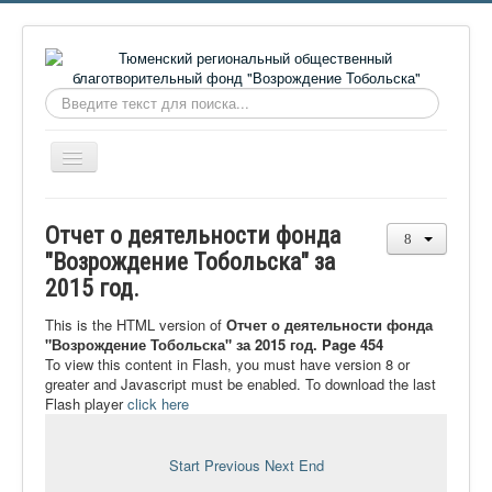
Искать...
Включить/
выключить
навигацию
Главная
Отчет о деятельности фонда
О фонде
"Возрождение Тобольска" за
2015 год.
Онлайн библиотека
Видеоматериалы
This is the HTML version of
Отчет о деятельности фонда
"Возрождение Тобольска" за 2015 год. Page 454
Контакты
To view this content in Flash, you must have version 8 or
greater and Javascript must be enabled. To download the last
Сайт проекта Достоевский
Flash player
click here
Ермаковополе.рф
Start
Previous
Next
End