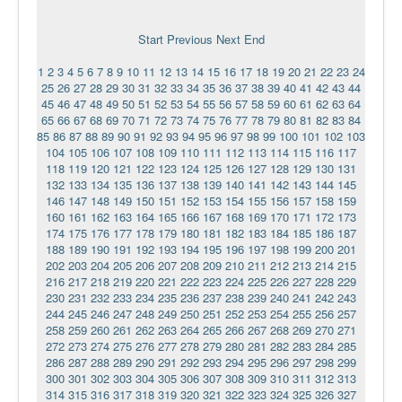
Ермаковополе.рф
Start
Previous
Next
End
1
2
3
4
5
6
7
8
9
10
11
12
13
14
15
16
17
18
19
20
21
22
23
24
25
26
27
28
29
30
31
32
33
34
35
36
37
38
39
40
41
42
43
44
45
46
47
48
49
50
51
52
53
54
55
56
57
58
59
60
61
62
63
64
65
66
67
68
69
70
71
72
73
74
75
76
77
78
79
80
81
82
83
84
85
86
87
88
89
90
91
92
93
94
95
96
97
98
99
100
101
102
103
104
105
106
107
108
109
110
111
112
113
114
115
116
117
118
119
120
121
122
123
124
125
126
127
128
129
130
131
132
133
134
135
136
137
138
139
140
141
142
143
144
145
146
147
148
149
150
151
152
153
154
155
156
157
158
159
160
161
162
163
164
165
166
167
168
169
170
171
172
173
174
175
176
177
178
179
180
181
182
183
184
185
186
187
188
189
190
191
192
193
194
195
196
197
198
199
200
201
202
203
204
205
206
207
208
209
210
211
212
213
214
215
216
217
218
219
220
221
222
223
224
225
226
227
228
229
230
231
232
233
234
235
236
237
238
239
240
241
242
243
244
245
246
247
248
249
250
251
252
253
254
255
256
257
258
259
260
261
262
263
264
265
266
267
268
269
270
271
272
273
274
275
276
277
278
279
280
281
282
283
284
285
286
287
288
289
290
291
292
293
294
295
296
297
298
299
300
301
302
303
304
305
306
307
308
309
310
311
312
313
314
315
316
317
318
319
320
321
322
323
324
325
326
327