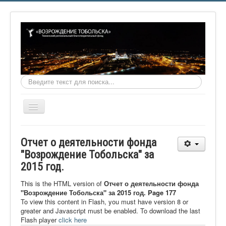
Искать...
Включить/
выключить
навигацию
Главная
Отчет о деятельности фонда
О фонде
"Возрождение Тобольска" за
2015 год.
Онлайн библиотека
Видеоматериалы
This is the HTML version of
Отчет о деятельности фонда
"Возрождение Тобольска" за 2015 год. Page 177
Контакты
To view this content in Flash, you must have version 8 or
greater and Javascript must be enabled. To download the last
Сайт проекта Достоевский
Flash player
click here