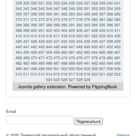
328
329
330
331
332
333
334
335
336
337
338
339
340
341
342
343
344
345
346
347
348
349
350
351
352
353
354
355
356
357
358
359
360
361
362
363
364
365
366
367
368
369
370
371
372
373
374
375
376
377
378
379
380
381
382
383
384
385
386
387
388
389
390
391
392
393
394
395
396
397
398
399
400
401
402
403
404
405
406
407
408
409
410
411
412
413
414
415
416
417
418
419
420
421
422
423
424
425
426
427
428
429
430
431
432
433
434
435
436
437
438
439
440
441
442
443
444
445
446
447
448
449
450
451
452
453
454
455
456
457
458
459
460
461
462
463
464
465
466
467
468
469
470
471
472
473
474
475
476
477
478
479
480
481
482
483
484
485
486
487
488
489
490
491
492
493
494
495
496
497
498
499
500
501
502
503
504
505
506
507
508
509
510
511
512
513
514
515
516
517
518
519
520
521
522
523
524
525
526
527
528
529
Joomla gallery
extension. Powered by FlippingBook.
Email
Подписаться
© 2026 Тюменский региональный общественный
Наверх