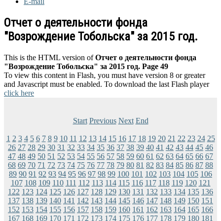
E-mail
Отчет о деятельности фонда
"Возрождение Тобольска" за 2015 год.
This is the HTML version of
Отчет о деятельности фонда
"Возрождение Тобольска" за 2015 год. Page 49
To view this content in Flash, you must have version 8 or greater
and Javascript must be enabled. To download the last Flash player
click here
Start
Previous
Next
End
1
2
3
4
5
6
7
8
9
10
11
12
13
14
15
16
17
18
19
20
21
22
23
24
25
26
27
28
29
30
31
32
33
34
35
36
37
38
39
40
41
42
43
44
45
46
47
48
49
50
51
52
53
54
55
56
57
58
59
60
61
62
63
64
65
66
67
68
69
70
71
72
73
74
75
76
77
78
79
80
81
82
83
84
85
86
87
88
89
90
91
92
93
94
95
96
97
98
99
100
101
102
103
104
105
106
107
108
109
110
111
112
113
114
115
116
117
118
119
120
121
122
123
124
125
126
127
128
129
130
131
132
133
134
135
136
137
138
139
140
141
142
143
144
145
146
147
148
149
150
151
152
153
154
155
156
157
158
159
160
161
162
163
164
165
166
167
168
169
170
171
172
173
174
175
176
177
178
179
180
181