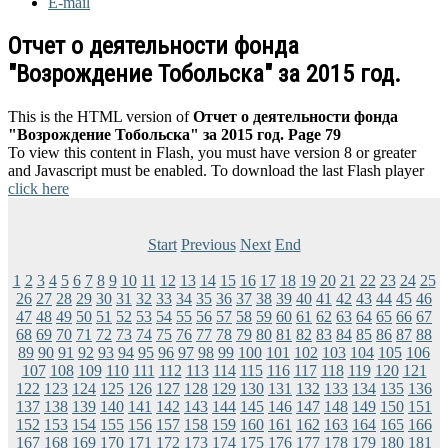
E-mail
Отчет о деятельности фонда
"Возрождение Тобольска" за 2015 год.
This is the HTML version of
Отчет о деятельности фонда
"Возрождение Тобольска" за 2015 год. Page 79
To view this content in Flash, you must have version 8 or greater
and Javascript must be enabled. To download the last Flash player
click here
Start
Previous
Next
End
1
2
3
4
5
6
7
8
9
10
11
12
13
14
15
16
17
18
19
20
21
22
23
24
25
26
27
28
29
30
31
32
33
34
35
36
37
38
39
40
41
42
43
44
45
46
47
48
49
50
51
52
53
54
55
56
57
58
59
60
61
62
63
64
65
66
67
68
69
70
71
72
73
74
75
76
77
78
79
80
81
82
83
84
85
86
87
88
89
90
91
92
93
94
95
96
97
98
99
100
101
102
103
104
105
106
107
108
109
110
111
112
113
114
115
116
117
118
119
120
121
122
123
124
125
126
127
128
129
130
131
132
133
134
135
136
137
138
139
140
141
142
143
144
145
146
147
148
149
150
151
152
153
154
155
156
157
158
159
160
161
162
163
164
165
166
167
168
169
170
171
172
173
174
175
176
177
178
179
180
181