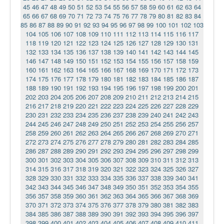
45
46
47
48
49
50
51
52
53
54
55
56
57
58
59
60
61
62
63
64
65
66
67
68
69
70
71
72
73
74
75
76
77
78
79
80
81
82
83
84
85
86
87
88
89
90
91
92
93
94
95
96
97
98
99
100
101
102
103
104
105
106
107
108
109
110
111
112
113
114
115
116
117
118
119
120
121
122
123
124
125
126
127
128
129
130
131
132
133
134
135
136
137
138
139
140
141
142
143
144
145
146
147
148
149
150
151
152
153
154
155
156
157
158
159
160
161
162
163
164
165
166
167
168
169
170
171
172
173
174
175
176
177
178
179
180
181
182
183
184
185
186
187
188
189
190
191
192
193
194
195
196
197
198
199
200
201
202
203
204
205
206
207
208
209
210
211
212
213
214
215
216
217
218
219
220
221
222
223
224
225
226
227
228
229
230
231
232
233
234
235
236
237
238
239
240
241
242
243
244
245
246
247
248
249
250
251
252
253
254
255
256
257
258
259
260
261
262
263
264
265
266
267
268
269
270
271
272
273
274
275
276
277
278
279
280
281
282
283
284
285
286
287
288
289
290
291
292
293
294
295
296
297
298
299
300
301
302
303
304
305
306
307
308
309
310
311
312
313
314
315
316
317
318
319
320
321
322
323
324
325
326
327
328
329
330
331
332
333
334
335
336
337
338
339
340
341
342
343
344
345
346
347
348
349
350
351
352
353
354
355
356
357
358
359
360
361
362
363
364
365
366
367
368
369
370
371
372
373
374
375
376
377
378
379
380
381
382
383
384
385
386
387
388
389
390
391
392
393
394
395
396
397
398
399
400
401
402
403
404
405
406
407
408
409
410
411