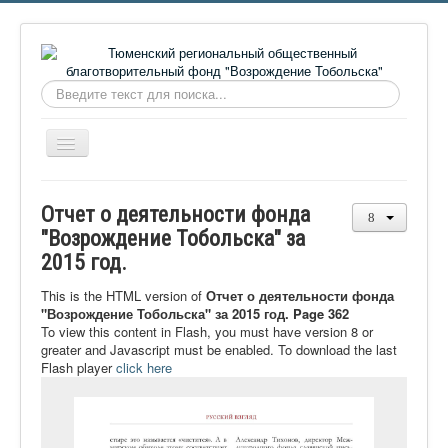
Искать...
Включить/
выключить
навигацию
Главная
Отчет о деятельности фонда
О фонде
"Возрождение Тобольска" за
2015 год.
Онлайн библиотека
Видеоматериалы
This is the HTML version of
Отчет о деятельности фонда
"Возрождение Тобольска" за 2015 год. Page 362
Контакты
To view this content in Flash, you must have version 8 or
greater and Javascript must be enabled. To download the last
Сайт проекта Достоевский
Flash player
click here
Ермаковополе.рф