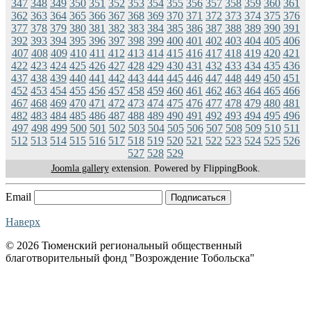
347
348
349
350
351
352
353
354
355
356
357
358
359
360
361
362
363
364
365
366
367
368
369
370
371
372
373
374
375
376
377
378
379
380
381
382
383
384
385
386
387
388
389
390
391
392
393
394
395
396
397
398
399
400
401
402
403
404
405
406
407
408
409
410
411
412
413
414
415
416
417
418
419
420
421
422
423
424
425
426
427
428
429
430
431
432
433
434
435
436
437
438
439
440
441
442
443
444
445
446
447
448
449
450
451
452
453
454
455
456
457
458
459
460
461
462
463
464
465
466
467
468
469
470
471
472
473
474
475
476
477
478
479
480
481
482
483
484
485
486
487
488
489
490
491
492
493
494
495
496
497
498
499
500
501
502
503
504
505
506
507
508
509
510
511
512
513
514
515
516
517
518
519
520
521
522
523
524
525
526
527
528
529
Joomla gallery
extension. Powered by FlippingBook.
Email
Подписаться
Наверх
© 2026 Тюменский региональный общественный
благотворительный фонд "Возрождение Тобольска"