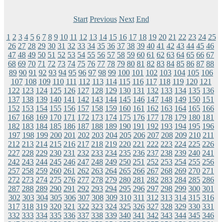
Start
Previous
Next
End
1
2
3
4
5
6
7
8
9
10
11
12
13
14
15
16
17
18
19
20
21
22
23
24
25
26
27
28
29
30
31
32
33
34
35
36
37
38
39
40
41
42
43
44
45
46
47
48
49
50
51
52
53
54
55
56
57
58
59
60
61
62
63
64
65
66
67
68
69
70
71
72
73
74
75
76
77
78
79
80
81
82
83
84
85
86
87
88
89
90
91
92
93
94
95
96
97
98
99
100
101
102
103
104
105
106
107
108
109
110
111
112
113
114
115
116
117
118
119
120
121
122
123
124
125
126
127
128
129
130
131
132
133
134
135
136
137
138
139
140
141
142
143
144
145
146
147
148
149
150
151
152
153
154
155
156
157
158
159
160
161
162
163
164
165
166
167
168
169
170
171
172
173
174
175
176
177
178
179
180
181
182
183
184
185
186
187
188
189
190
191
192
193
194
195
196
197
198
199
200
201
202
203
204
205
206
207
208
209
210
211
212
213
214
215
216
217
218
219
220
221
222
223
224
225
226
227
228
229
230
231
232
233
234
235
236
237
238
239
240
241
242
243
244
245
246
247
248
249
250
251
252
253
254
255
256
257
258
259
260
261
262
263
264
265
266
267
268
269
270
271
272
273
274
275
276
277
278
279
280
281
282
283
284
285
286
287
288
289
290
291
292
293
294
295
296
297
298
299
300
301
302
303
304
305
306
307
308
309
310
311
312
313
314
315
316
317
318
319
320
321
322
323
324
325
326
327
328
329
330
331
332
333
334
335
336
337
338
339
340
341
342
343
344
345
346