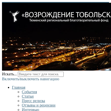
Искать...
Включить/выключить навигацию
Главная
События
Статьи
Пресс релизы
Отзывы и рецензии
Интервью