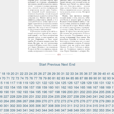
Start
Previous
Next
End
7
18
19
20
21
22
23
24
25
26
27
28
29
30
31
32
33
34
35
36
37
38
39
40
41
4
9
70
71
72
73
74
75
76
77
78
79
80
81
82
83
84
85
86
87
88
89
90
91
92
93
9
15
116
117
118
119
120
121
122
123
124
125
126
127
128
129
130
131
132
1
52
153
154
155
156
157
158
159
160
161
162
163
164
165
166
167
168
169
1
89
190
191
192
193
194
195
196
197
198
199
200
201
202
203
204
205
206
2
26
227
228
229
230
231
232
233
234
235
236
237
238
239
240
241
242
243
2
63
264
265
266
267
268
269
270
271
272
273
274
275
276
277
278
279
280
2
00
301
302
303
304
305
306
307
308
309
310
311
312
313
314
315
316
317
3
37
338
339
340
341
342
343
344
345
346
347
348
349
350
351
352
353
354
3