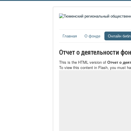
Главная
О фонде
Онлайн библ
Отчет о деятельности фон
This is the HTML version of
Отчет о дея
To view this content in Flash, you must h