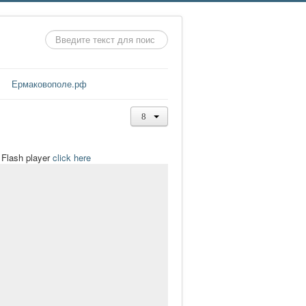
Искать...
Ермаковополе.рф
t Flash player
click here