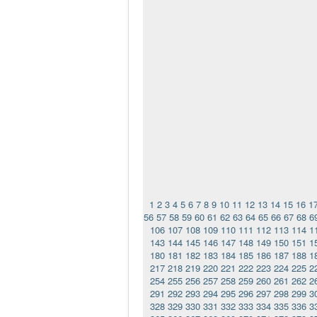
1
2
3
4
5
6
7
8
9
10
11
12
13
14
15
16
1
56
57
58
59
60
61
62
63
64
65
66
67
68
6
106
107
108
109
110
111
112
113
114
1
143
144
145
146
147
148
149
150
151
1
180
181
182
183
184
185
186
187
188
1
217
218
219
220
221
222
223
224
225
2
254
255
256
257
258
259
260
261
262
2
291
292
293
294
295
296
297
298
299
3
328
329
330
331
332
333
334
335
336
3