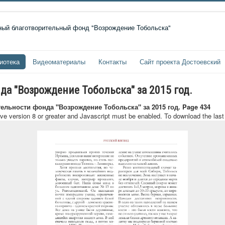
иотека
Видеоматериалы
Контакты
Сайт проекта Достоевский
да "Возрождение Тобольска" за 2015 год.
тельности фонда "Возрождение Тобольска" за 2015 год. Page 434
ave version 8 or greater and Javascript must be enabled. To download the las