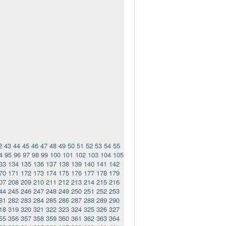
2
43
44
45
46
47
48
49
50
51
52
53
54
55
4
95
96
97
98
99
100
101
102
103
104
105
33
134
135
136
137
138
139
140
141
142
70
171
172
173
174
175
176
177
178
179
07
208
209
210
211
212
213
214
215
216
44
245
246
247
248
249
250
251
252
253
81
282
283
284
285
286
287
288
289
290
18
319
320
321
322
323
324
325
326
327
55
356
357
358
359
360
361
362
363
364